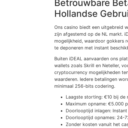
Betrouwbare Beta
Hollandse Gebru
Ons casino biedt een uitgebreid 
zijn afgestemd op de NL markt. i
mogelijkheid, waardoor gokkers re
te deponeren met instant beschik
Buiten iDEAL aanvaarden ons platf
wallets zoals Skrill en Neteller, 
cryptocurrency mogelijkheden ten
waarderen. Iedere betalingen wor
minimaal 256-bits codering.
Laagste storting: €10 bij de
Maximum opname: €5.000 pe
Doorlooptijd inlagen: Instan
Doorlooptijd opnames: 24-72 
Zonder kosten vanuit het ca