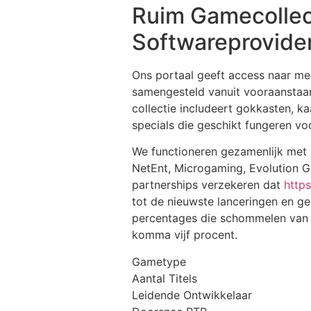
Ruim Gamecollec
Softwareprovide
Ons portaal geeft access naar me
samengesteld vanuit vooraanstaan
collectie includeert gokkasten, ka
specials die geschikt fungeren voo
We functioneren gezamenlijk me
NetEnt, Microgaming, Evolution G
partnerships verzekeren dat
https
tot de nieuwste lanceringen en gev
percentages die schommelen van 
komma vijf procent.
Gametype
Aantal Titels
Leidende Ontwikkelaar