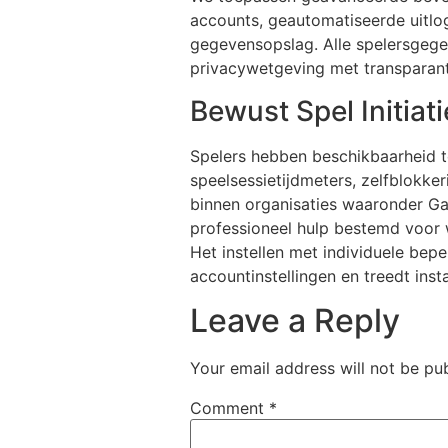
accounts, geautomatiseerde uitlogf
gegevensopslag. Alle spelersgeg
privacywetgeving met transparant
Bewust Spel Initiat
Spelers hebben beschikbaarheid to
speelsessietijdmeters, zelfblokke
binnen organisaties waaronder 
professioneel hulp bestemd voor 
Het instellen met individuele bepe
accountinstellingen en treedt insta
Leave a Reply
Your email address will not be pub
Comment
*