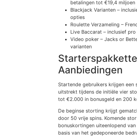
betalingen tot €19,4 miljoen
Blackjack Varianten – inclusi
opties
Roulette Verzameling – Frenc
Live Baccarat – inclusief pr
Video poker – Jacks or Bette
varianten
Starterspakkett
Aanbiedingen
Startende gebruikers krijgen een
uitstrekt tijdens de initiële vier
tot €2.000 in bonusgeld en 200 k
De beginse storting krijgt gemat
door 50 vrije spins. Komende sto
bonuskortingen uiteenlopend van
basis van het gedeponeerde bedra