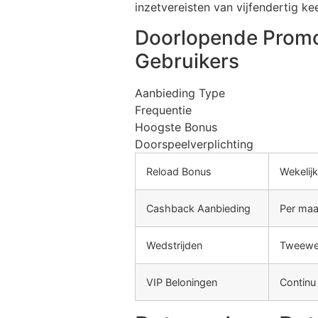
inzetvereisten van vijfendertig ke
Doorlopende Promo
Gebruikers
Aanbieding Type
Frequentie
Hoogste Bonus
Doorspeelverplichting
Reload Bonus
Wekelij
Cashback Aanbieding
Per ma
Wedstrijden
Tweewek
VIP Beloningen
Continu