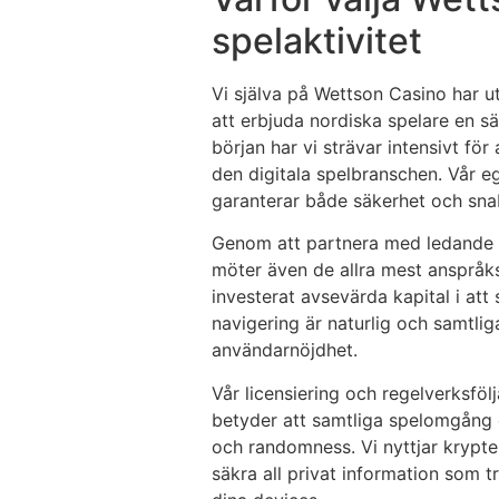
spelaktivitet
Vi själva på Wettson Casino har ut
att erbjuda nordiska spelare en sä
början har vi strävar intensivt för
den digitala spelbranschen. Vår e
garanterar både säkerhet och snab
Genom att partnera med ledande u
möter även de allra mest anspråks
investerat avsevärda kapital i att
navigering är naturlig och samtlig
användarnöjdhet.
Vår licensiering och regelverksfölj
betyder att samtliga spelomgång 
och randomness. Vi nyttjar krypte
säkra all privat information som 