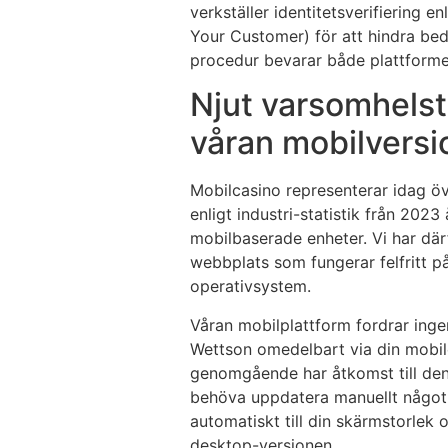
verkställer identitetsverifiering
Your Customer) för att hindra bed
procedur bevarar både plattforme
Njut varsomhels
våran mobilversi
Mobilcasino representerar idag öv
enligt industri-statistik från 202
mobilbaserade enheter. Vi har dä
webbplats som fungerar felfritt 
operativsystem.
Våran mobilplattform fordrar ing
Wettson omedelbart via din mobil
genomgående har åtkomst till den 
behöva uppdatera manuellt något 
automatiskt till din skärmstorlek 
desktop-versionen.