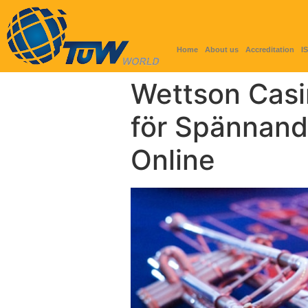
Home
About us
Accreditation
I
Wettson Casin
för Spännand
Online