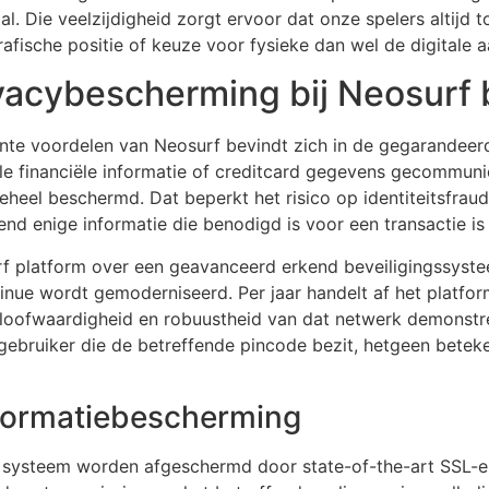
al. Die veelzijdigheid zorgt ervoor dat onze spelers altijd 
fische positie of keuze voor fysieke dan wel de digitale a
ivacybescherming bij Neosurf 
e voordelen van Neosurf bevindt zich in de gegarandeerde
e financiële informatie of creditcard gegevens gecommuni
geheel beschermd. Dat beperkt het risico op identiteitsfra
tend enige informatie die benodigd is voor een transactie is
f platform over een geavanceerd erkend beveiligingssyste
tinue wordt gemoderniseerd. Per jaar handelt af het platfo
eloofwaardigheid en robuustheid van dat netwerk demonstr
ebruiker die de betreffende pincode bezit, hetgeen beteken
nformatiebescherming
f systeem worden afgeschermd door state-of-the-art SSL-e