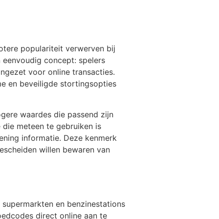
tere populariteit verwerven bij
n eenvoudig concept: spelers
ngezet voor online transacties.
 en beveiligde stortingsopties
ogere waardes die passend zijn
e die meteen te gebruiken is
kening informatie. Deze kenmerk
gescheiden willen bewaren van
, supermarkten en benzinestations
edcodes direct online aan te