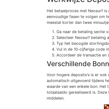
Het betaalproces met Neosurf is g
eenvoudige fasen te volgen om hu
meestal korter dan twee minuutje
Ga naar de betaling sectie 
Selecteer Neosurf betaling 
Typ het beoogde stortingsb
Vul in de 10-cijferige code 
Accordeer de transactie en 
Verschillende Bo
Voor hogere deposito’s is er ook
automatisch uitgevoerd tijdens h
waarde van een enkele bon. Het t
totaalsaldo gerealiseerd is. Deze
middelen.