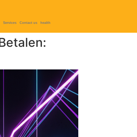
Services
Contact us
health
Betalen: