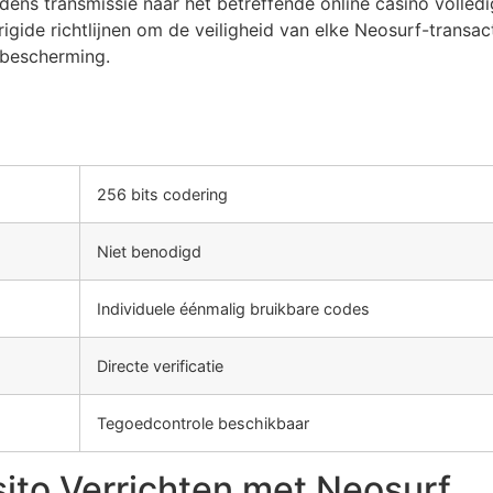
dens transmissie naar het betreffende online casino volled
igide richtlijnen om de veiligheid van elke Neosurf-transa
ybescherming.
256 bits codering
Niet benodigd
Individuele éénmalig bruikbare codes
Directe verificatie
Tegoedcontrole beschikbaar
ito Verrichten met Neosurf