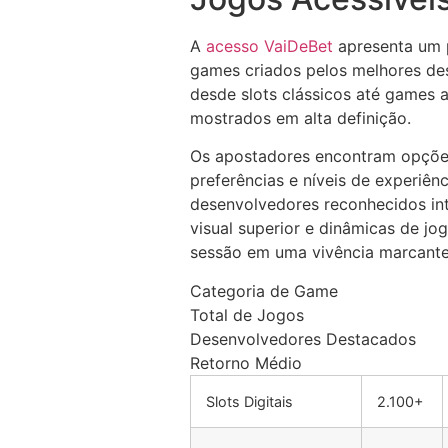
A
acesso VaiDeBet
apresenta um p
games criados pelos melhores de
desde slots clássicos até games 
mostrados em alta definição.
Os apostadores encontram opções 
preferências e níveis de experiê
desenvolvedores reconhecidos in
visual superior e dinâmicas de j
sessão em uma vivência marcante
Categoria de Game
Total de Jogos
Desenvolvedores Destacados
Retorno Médio
Slots Digitais
2.100+