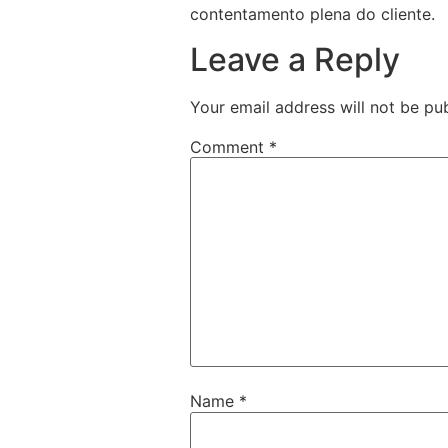
contentamento plena do cliente.
Leave a Reply
Your email address will not be pub
Comment
*
Name
*