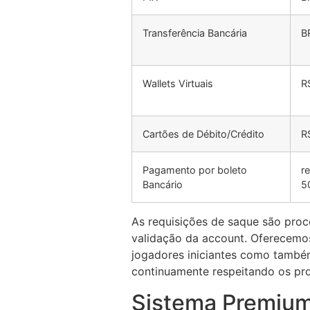
Transferência Bancária
B
Wallets Virtuais
R
Cartões de Débito/Crédito
R
Pagamento por boleto
re
Bancário
5
As requisições de saque são pro
validação da account. Oferecemo
jogadores iniciantes como també
continuamente respeitando os pro
Sistema Premium