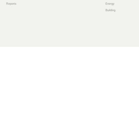
Reports
Energy
Building