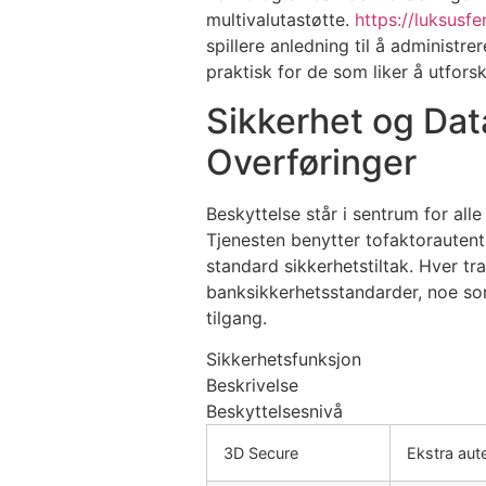
multivalutastøtte.
https://luksusf
spillere anledning til å administre
praktisk for de som liker å utforske
Sikkerhet og Dat
Overføringer
Beskyttelse står i sentrum for alle
Tjenesten benytter tofaktorautent
standard sikkerhetstiltak. Hver t
banksikkerhetsstandarder, noe so
tilgang.
Sikkerhetsfunksjon
Beskrivelse
Beskyttelsesnivå
3D Secure
Ekstra aut