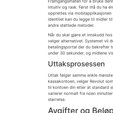
Framgangsmåten for å bruke denn
intuitiv og rask. Først må du ha 
opprettes via mobilapplikasjonen p
identitet kan du legge til midler 
andre støttede metoder.
Når du skal gjøre et innskudd hos 
velger alternativet. Systemet vil d
betalingsportal der du bekrefter t
under 30 sekunder, og midlene vi
Uttaksprosessen
Uttak følger samme enkle mønste
kassakontoen, velger Revolut so
til kontoen din etter at standard s
varierer normalt fra noen minutter
størrelse.
Avgifter og Belø