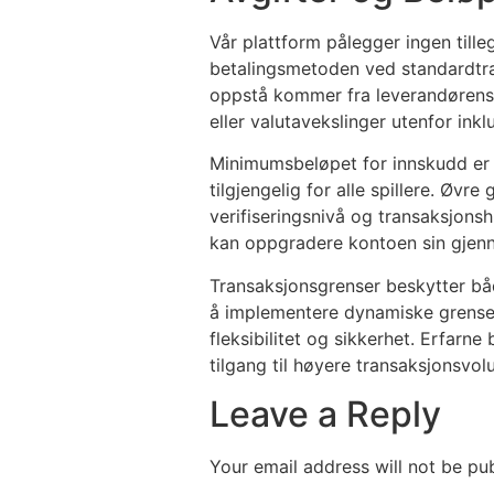
Vår plattform pålegger ingen till
betalingsmetoden ved standardtra
oppstå kommer fra leverandørens s
eller valutavekslinger utenfor ink
Minimumsbeløpet for innskudd er sa
tilgjengelig for alle spillere. Øvr
verifiseringsnivå og transaksjonsh
kan oppgradere kontoen sin gjenno
Transaksjonsgrenser beskytter båd
å implementere dynamiske grenser
fleksibilitet og sikkerhet. Erfarn
tilgang til høyere transaksjonsvol
Leave a Reply
Your email address will not be pub