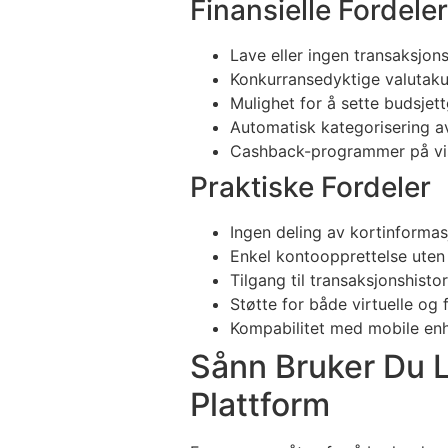
Finansielle Fordeler
Lave eller ingen transaksjo
Konkurransedyktige valutaku
Mulighet for å sette budsjett
Automatisk kategorisering av 
Cashback-programmer på vi
Praktiske Fordeler
Ingen deling av kortinforma
Enkel kontoopprettelse uten
Tilgang til transaksjonshistor
Støtte for både virtuelle og 
Kompabilitet med mobile enhe
Sånn Bruker Du 
Plattform