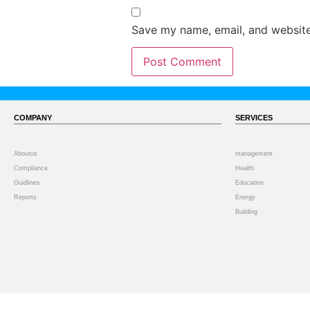
Save my name, email, and website 
COMPANY
SERVICES
Aboutus
management
Compliance
Health
Guidlines
Education
Reports
Energy
Building