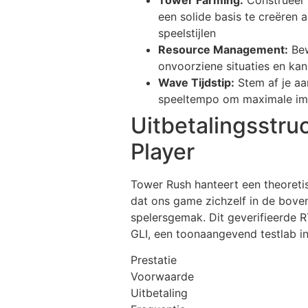
een solide basis te creëren 
speelstijlen
Resource Management:
Bew
onvoorziene situaties en kan
Wave Tijdstip:
Stem af je aa
speeltempo om maximale imp
Uitbetalingsstru
Player
Tower Rush hanteert een theoreti
dat ons game zichzelf in de bove
spelersgemak. Dit geverifieerde R
GLI, een toonaangevend testlab in
Prestatie
Voorwaarde
Uitbetaling