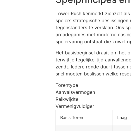
Tower Rush kenmerkt zichzelf al
spelers strategische beslissinge
tegenstanders te verslaan. Ons sp
arcadegames met moderne casino
spelervaring ontstaat die zowel o
Het basisbeginsel draait om het p
terwijl je tegelijkertijd aanvallen
zendt. Iedere ronde duurt tussen 
snel moeten beslissen welke reso
Torentype
Aanvalsvermogen
Reikwijdte
Vermenigvuldiger
Basis Toren
Laag