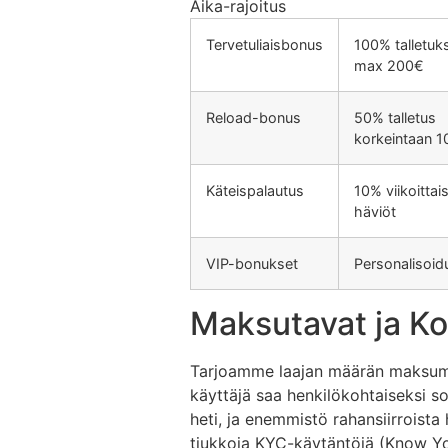
Aika-rajoitus
Tervetuliaisbonus
100% talletuk
max 200€
Reload-bonus
50% talletus
korkeintaan 
Käteispalautus
10% viikoittai
häviöt
VIP-bonukset
Personalisoid
Maksutavat ja Ko
Tarjoamme laajan määrän maksume
käyttäjä saa henkilökohtaiseksi so
heti, ja enemmistö rahansiirroista
tiukkoja KYC-käytäntöjä (Know Yo