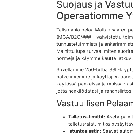
Suojaus ja Vastuu
Operaatiomme Y
Talismania pelaa Maltan saaren pel
(MGA/B2C/### – vahvistettu toimi
tunnustetuimmista ja ankarimmista
Mainittu lupa turvaa, miten suori
normeja ja käymme kautta jatkuvia
Sovellamme 256-bittiä SSL-krypta
palvelimiemme ja käyttäjien pariss
käytössä pankeissa ja muissa vasta
jotta henkilödatasi ja rahansiirto
Vastuullisen Pela
Talletus-limittit:
Aseta päivit
talletusrajat, mitkä pysäyttä
Istuntoajastin:
Saavat automaa