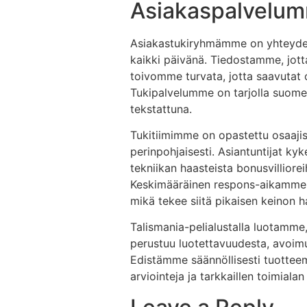
Asiakaspalvelu
Asiakastukiryhmämme on yhteyde
kaikki päivänä. Tiedostamme, jotta
toivomme turvata, jotta saavutat o
Tukipalvelumme on tarjolla suomeksi
tekstattuna.
Tukitiimimme on opastettu osaaji
perinpohjaisesti. Asiantuntijat k
tekniikan haasteista bonusvilliore
Keskimääräinen respons-aikamme l
mikä tekee siitä pikaisen keinon 
Talismania-pelialustalla luotamme
perustuu luotettavuudesta, avoimu
Edistämme säännöllisesti tuottee
arviointeja ja tarkkaillen toimiala