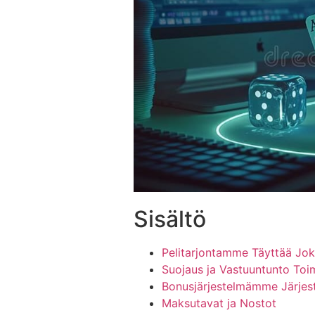
Sisältö
Pelitarjontamme Täyttää Jok
Suojaus ja Vastuuntunto To
Bonusjärjestelmämme Järjes
Maksutavat ja Nostot