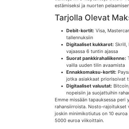
estämiseksi ja nuorten pelaamisen
Tarjolla Olevat M
Debit-kortit:
Visa, Mastercard
tallennuksiin
Digitaaliset kukkarot:
Skrill
vajaassa 6 tuntin ajassa
Suorat pankkirahaliikenne:
T
vailla uuden tilin avaamista
Ennakkomaksu-kortit:
Paysa
jotka asiakkaat priorisoivat 
Digitaaliset valuutat:
Bitcoin
nopeisiin ja suojattuihin raha
Emme missään tapauksessa peri yh
rahansiirroista. Nosto-rajoitukset
joskin minimikotiutus on 10 euroa 
5000 euroa viikoittain.