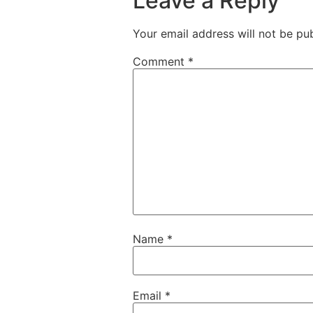
Leave a Reply
Your email address will not be pub
Comment
*
Name
*
Email
*