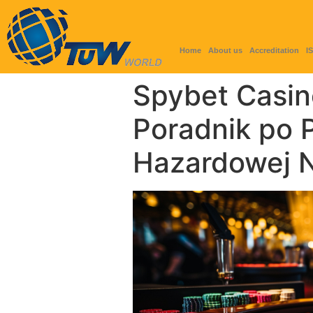
Home
About us
Accreditation
I
Spybet Casin
Poradnik po P
Hazardowej N