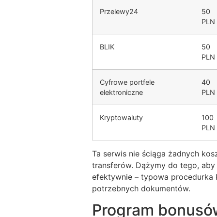
Przelewy24
50
PLN
BLIK
50
PLN
Cyfrowe portfele
40
elektroniczne
PLN
Kryptowaluty
100
PLN
Ta serwis nie ściąga żadnych kos
transferów. Dążymy do tego, aby 
efektywnie – typowa procedurka
potrzebnych dokumentów.
Program bonusów