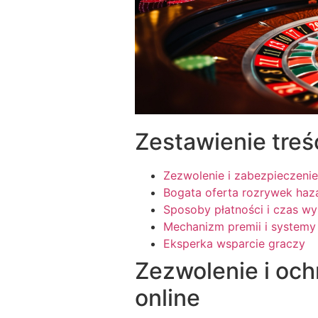
Zestawienie treś
Zezwolenie i zabezpieczeni
Bogata oferta rozrywek ha
Sposoby płatności i czas wy
Mechanizm premii i systemy
Eksperka wsparcie graczy
Zezwolenie i oc
online