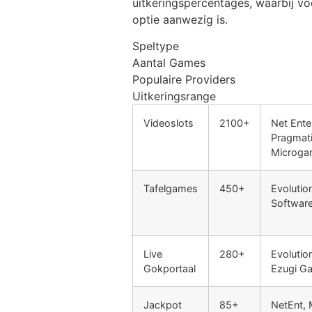
uitkeringspercentages, waarbij v
optie aanwezig is.
Speltype
Aantal Games
Populaire Providers
Uitkeringsrange
Videoslots
2100+
Net Ente
Pragmati
Microga
Tafelgames
450+
Evolutio
Softwar
Live
280+
Evolutio
Gokportaal
Ezugi G
Jackpot
85+
NetEnt,