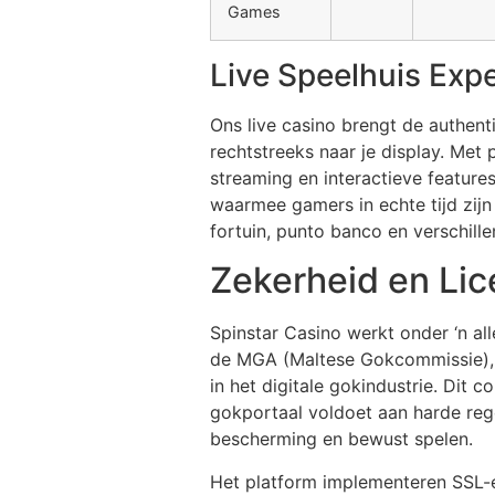
Games
Live Speelhuis Exp
Ons live casino brengt de authenti
rechtstreeks naar je display. Met 
streaming en interactieve feature
waarmee gamers in echte tijd zij
fortuin, punto banco en verschil
Zekerheid en Lic
Spinstar Casino werkt onder ‘n a
de MGA (Maltese Gokcommissie), 
in het digitale gokindustrie. Dit 
gokportaal voldoet aan harde regel
bescherming en bewust spelen.
Het platform implementeren SSL-e