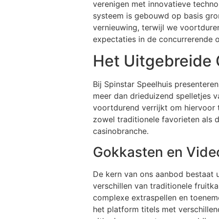
verenigen met innovatieve technol
systeem is gebouwd op basis grond
vernieuwing, terwijl we voortdur
expectaties in de concurrerende o
Het Uitgebreide
Bij Spinstar Speelhuis presentere
meer dan drieduizend spelletjes v
voortdurend verrijkt om hiervoor
zowel traditionele favorieten als 
casinobranche.
Gokkasten en Vid
De kern van ons aanbod bestaat ui
verschillen van traditionele frui
complexe extraspellen en toeneme
het platform titels met verschillen