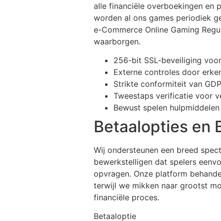
alle financiële overboekingen en
worden al ons games periodiek get
e-Commerce Online Gaming Regula
waarborgen.
256-bit SSL-beveiliging voor
Externe controles door erken
Strikte conformiteit van GDP
Tweestaps verificatie voor v
Bewust spelen hulpmiddelen i
Betaalopties en 
Wij ondersteunen een breed spec
bewerkstelligen dat spelers eenv
opvragen. Onze platform behandel
terwijl we mikken naar grootst mog
financiële proces.
Betaaloptie