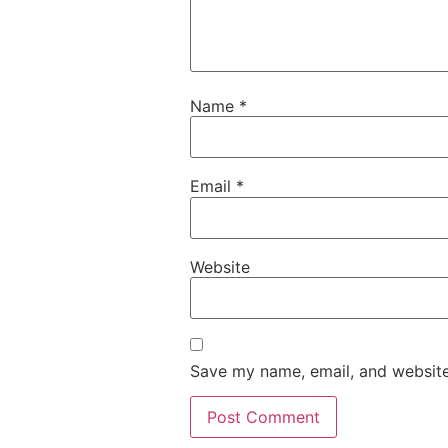
Name
*
Email
*
Website
Save my name, email, and website 