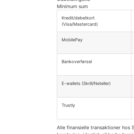
Minimum sum
Kredit/debetkort
(Visa/Mastercard)
MobilePay
Bankoverførsel
E-wallets (Skrill/Neteller)
Trustly
Alle finansielle transaktioner hos