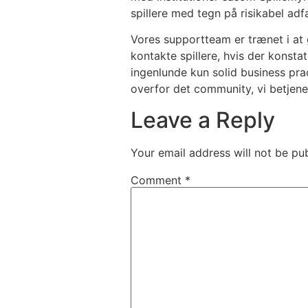
spillere med tegn på risikabel ad
Vores supportteam er trænet i at 
kontakte spillere, hvis der konst
ingenlunde kun solid business prac
overfor det community, vi betjene
Leave a Reply
Your email address will not be pub
Comment
*