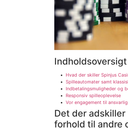
Indholdsoversigt
Hvad der skiller Spinjus Cas
Spilleautomater samt klassis
Indbetalingsmuligheder og b
Responsiv spilleoplevelse
Vor engagement til ansvarli
Det der adskiller
forhold til andre