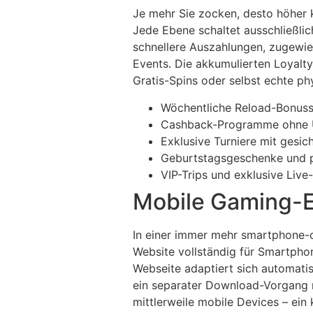
Je mehr Sie zocken, desto höher 
Jede Ebene schaltet ausschließlich
schnellere Auszahlungen, zugewie
Events. Die akkumulierten Loyalt
Gratis-Spins oder selbst echte ph
Wöchentliche Reload-Bonusse
Cashback-Programme ohne 
Exklusive Turniere mit gesic
Geburtstagsgeschenke und p
VIP-Trips und exklusive Live
Mobile Gaming-E
In einer immer mehr smartphone-o
Website vollständig für Smartpho
Webseite adaptiert sich automati
ein separater Download-Vorgang n
mittlerweile mobile Devices – ein 