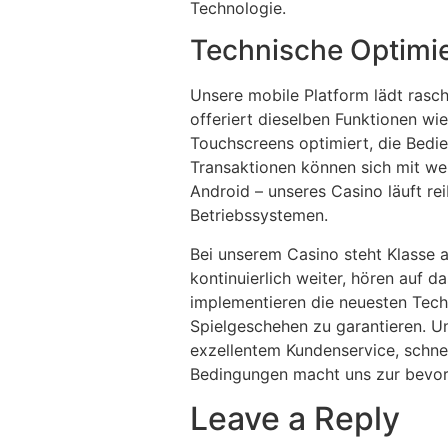
Technologie.
Technische Optimi
Unsere mobile Platform lädt rasc
offeriert dieselben Funktionen wi
Touchscreens optimiert, die Bedie
Transaktionen können sich mit we
Android – unseres Casino läuft re
Betriebssystemen.
Bei unserem Casino steht Klasse a
kontinuierlich weiter, hören auf
implementieren die neuesten Tech
Spielgeschehen zu garantieren. 
exzellentem Kundenservice, schn
Bedingungen macht uns zur bevorz
Leave a Reply