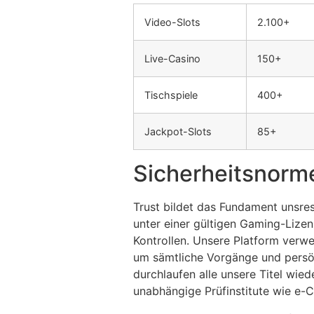
Video-Slots
2.100+
Live-Casino
150+
Tischspiele
400+
Jackpot-Slots
85+
Sicherheitsnorm
Trust bildet das Fundament unsre
unter einer gültigen Gaming-Lizen
Kontrollen. Unsere Platform verw
um sämtliche Vorgänge und persön
durchlaufen alle unsere Titel wie
unabhängige Prüfinstitute wie e-