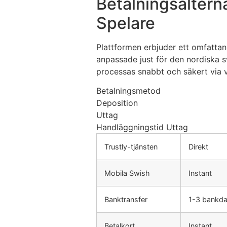
Betalningsalterna
Spelare
Plattformen erbjuder ett omfatta
anpassade just för den nordiska 
processas snabbt och säkert via 
Betalningsmetod
Deposition
Uttag
Handläggningstid Uttag
Trustly-tjänsten
Direkt
Mobila Swish
Instant
Banktransfer
1-3 bankd
Betalkort
Instant