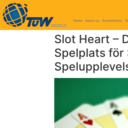
Home
About us
Accreditation
I
Slot Heart – 
Spelplats fö
Spelupplevel