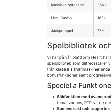
Klassiska bordsspel
350+
Live- Casino
180+
Jackpottspel
75+
Spelbibliotek oc
Vi här på vår plattform Heart har
spelbibliotek som tillfredsställer v
från klassiska fruktmaskiner ända
bonusfunktioner samt progressiva 
Speciella Funktione
Sökfunktion med avancerade
tema, varians, RTP-värde oc
Spelöversikt och rapporter: