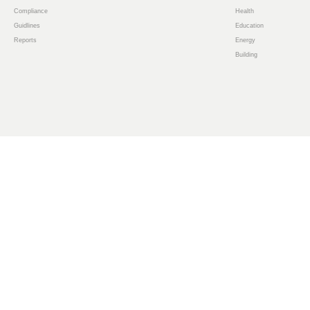
Compliance
Health
Guidlines
Education
Reports
Energy
Building