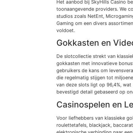
Het aanbod bij SkyHills Casino b
toonaangevende providers. We co
studios zoals NetEnt, Microgamin
Gaming om een divers assortiment
voldoet.
Gokkasten en Vide
De slotcollectie strekt van klassi
gokkasten met innovatieve bonusf
gebruikers de kans om levensvera
die regelmatig stijgen tot miljoe
van deze slots ligt op 96,4%, wat
bevestigd detail gebaseerd op ona
Casinospelen en L
Voor liefhebbers van klassieke go
roulettetafels, blackjack, baccara
elektronische verbinding naar een 