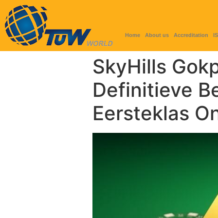
Home
About us
Accreditation
I
SkyHills Gokp
Definitieve 
Eersteklas O