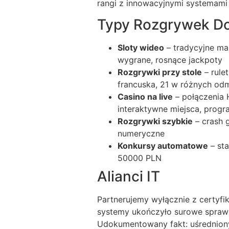
rangi z innowacyjnymi systemami
Typy Rozgrywek Do
Sloty wideo
– tradycyjne m
wygrane, rosnące jackpoty
Rozgrywki przy stole
– rule
francuska, 21 w różnych od
Casino na live
– połączenia 
interaktywne miejsca, prog
Rozgrywki szybkie
– crash 
numeryczne
Konkursy automatowe
– st
50000 PLN
Alianci IT
Partnerujemy wyłącznie z certyf
systemy ukończyło surowe sprawd
Udokumentowany fakt: uśredniony