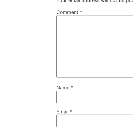
Your email address will not be pub
Comment
*
Name
*
Email
*