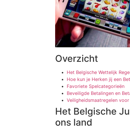
Overzicht
Het Belgische Wettelijk Rege
Hoe kun je Herken jij een B
Favoriete Spelcategorieën
Beveiligde Betalingen en Bet
Veiligheidsmaatregelen voor
Het Belgische Ju
ons land