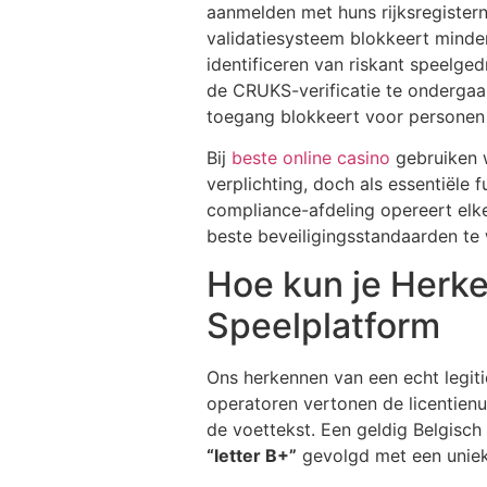
aanmelden met huns rijksregister
validatiesysteem blokkeert minder
identificeren van riskant speelged
de CRUKS-verificatie te ondergaa
toegang blokkeert voor personen
Bij
beste online casino
gebruiken w
verplichting, doch als essentiël
compliance-afdeling opereert elk
beste beveiligingsstandaarden te
Hoe kun je Herk
Speelplatform
Ons herkennen van een echt legit
operatoren vertonen de licentien
de voettekst. Een geldig Belgis
“letter B+”
gevolgd met een uniek