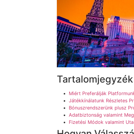
Tartalomjegyzék
Miért Preferálják Platformun
Játékkínálatunk Részletes P
Bónuszrendszerünk plusz P
Adatbiztonság valamint Meg
Fizetési Módok valamint Uta
Hogyan Válasszá