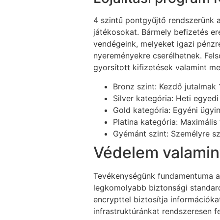
4 szintű pontgyűjtő rendszerünk 
játékosokat. Bármely befizetés 
vendégeink, melyeket igazi pénzre
nyereményekre cserélhetnek. Fels
gyorsított kifizetések valamint m
Bronz szint: Kezdő jutalmak 
Silver kategória: Heti egyed
Gold kategória: Egyéni ügy
Platina kategória: Maximális
Gyémánt szint: Személyre sz
Védelem valamint
Tevékenységünk fundamentuma a m
legkomolyabb biztonsági standar
encrypttel biztosítja információka
infrastruktúránkat rendszeresen f