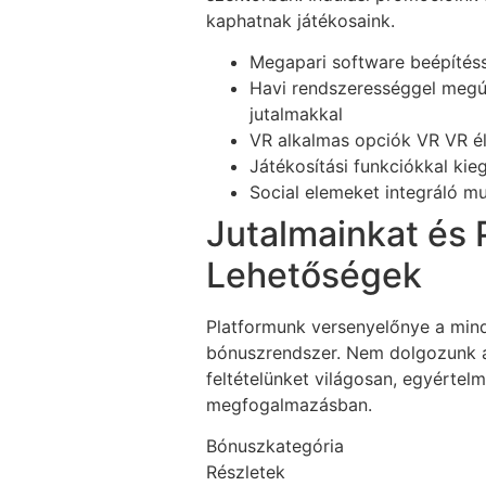
kaphatnak játékosaink.
Megapari software beépítésse
Havi rendszerességgel megú
jutalmakkal
VR alkalmas opciók VR VR é
Játékosítási funkciókkal kie
Social elemeket integráló mu
Jutalmainkat és
Lehetőségek
Platformunk versenyelőnye a mind
bónuszrendszer. Nem dolgozunk az
feltételünket világosan, egyért
megfogalmazásban.
Bónuszkategória
Részletek