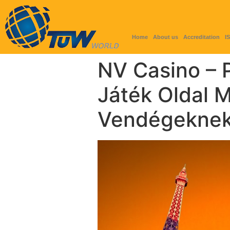
Home
About us
Accreditation
I
NV Casino – P
Játék Oldal 
Vendégekne