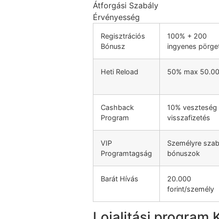
Átforgási Szabály
Érvényesség
Regisztrációs
100% + 200
Bónusz
ingyenes pörge
Heti Reload
50% max 50.00
Cashback
10% veszteség
Program
visszafizetés
VIP
Személyre szab
Programtagság
bónuszok
Barát Hívás
20.000
forint/személy
Lojalitási program 