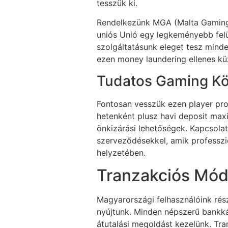
tesszük ki.
Rendelkezünk MGA (Malta Gaming 
uniós Unió egy legkeményebb felüg
szolgáltatásunk eleget tesz minde
ezen money laundering ellenes kü
Tudatos Gaming Köt
Fontosan vesszük ezen player pro
hetenként plusz havi deposit ma
önkizárási lehetőségek. Kapcsola
szerveződésekkel, amik professzi
helyzetében.
Tranzakciós Mód
Magyarországi felhasználóink rés
nyújtunk. Minden népszerű bankkár
átutalási megoldást kezelünk. Tr