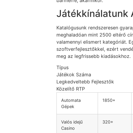
bármerre, akármikor.
Játékkínálatunk
Katalógusunk rendszeresen gyarap
meghaladóan mint 2500 eltérő cím
valamennyi elismert kategóriát. 
szoftverfejlesztőkkel, ezért vend
meg az legfrissebb kiadásokhoz.
Típus
Játékok Száma
Legkedveltebb Fejlesztők
Közelítő RTP
Automata
1850+
Gépek
Valós idejű
320+
Casino