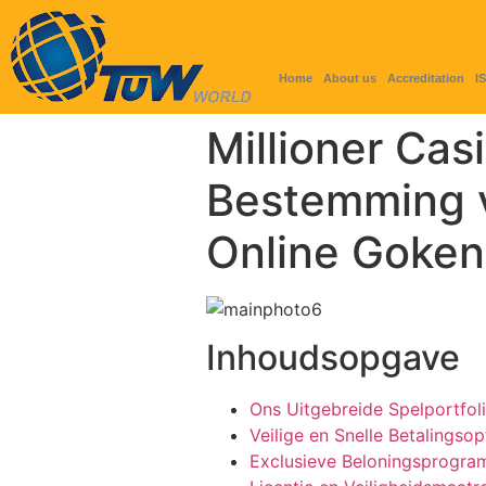
Home
About us
Accreditation
I
Millioner Cas
Bestemming 
Online Goken
Inhoudsopgave
Ons Uitgebreide Spelportfol
Veilige en Snelle Betalingsop
Exclusieve Beloningsprogra