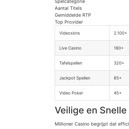
Spelcategorie
Aantal Titels
Gemiddelde RTP
Top Provider
Videoslots
2.100+
Live Casino
180+
Tafelspellen
320+
Jackpot Spellen
85+
Video Poker
45+
Veilige en Snelle
Millioner Casino begrijpt dat effic