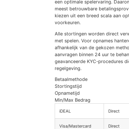
een optimale spelervaring. Daaro
meest betrouwbare betalingsprovi
kiezen uit een breed scala aan opt
voorkeuren.
Alle stortingen worden direct ver
met spelen. Voor opnames hanteren
afhankelijk van de gekozen metho
aanvragen binnen 24 uur te behand
geavanceerde KYC-procedures di
regelgeving.
Betaalmethode
Stortingstijd
Opnametijd
Min/Max Bedrag
iDEAL
Direct
Visa/Mastercard
Direct