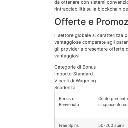
da ottenere con sistemi convenzi
rintracciabilità sulla blockchain p
Offerte e Promoz
Il settore globale si caratterizza
vantaggiose comparate agli parame
gli provider a presentare offerte 
vantaggiosi.
Categoria di Bonus
Importo Standard
Vincoli di Wagering
Scadenza
Bonus di
Cento percento 
Benvenuto
cinquecento eu
Free Spins
50-200 spins