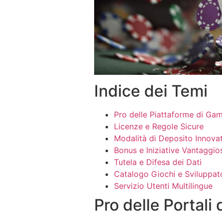
Indice dei Temi
Pro delle Piattaforme di Gam
Licenze e Regole Sicure
Modalità di Deposito Innovat
Bonus e Iniziative Vantaggio
Tutela e Difesa dei Dati
Catalogo Giochi e Sviluppat
Servizio Utenti Multilingue
Pro delle Portali