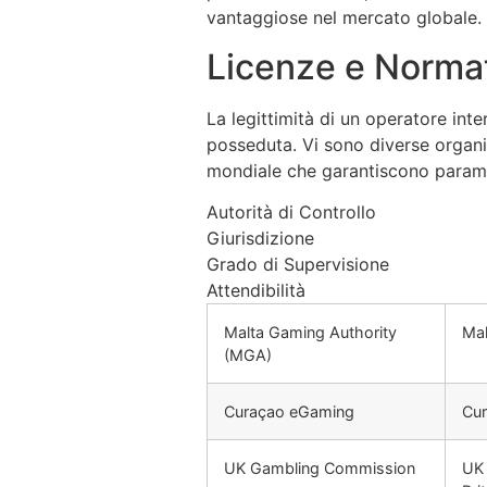
vantaggiose nel mercato globale.
Licenze e Normati
La legittimità di un operatore inte
posseduta. Vi sono diverse organi
mondiale che garantiscono paramet
Autorità di Controllo
Giurisdizione
Grado di Supervisione
Attendibilità
Malta Gaming Authority
Mal
(MGA)
Curaçao eGaming
Cu
UK Gambling Commission
UK