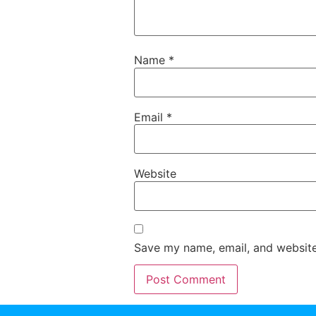
Name
*
Email
*
Website
Save my name, email, and website 