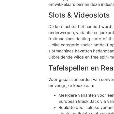
ontwikkelaars binnen deze industr
Slots & Videoslots
De kern achter het aanbod wordt 
onderwerpen, variantie en jackpo
fruitmachines richting state-of-th
– elke categorie speler ontdekt o
slotmachines bevatten hedendaags
uitbreidende wilds en free spin-
Tafelspellen en Rea
Voor gepassioneerden van convent
omvangrijke keuze aan:
Meerdere varianten voor eene
European Black Jack via vari
Roulette door talrijke varia
Lightning Roleta met speciale