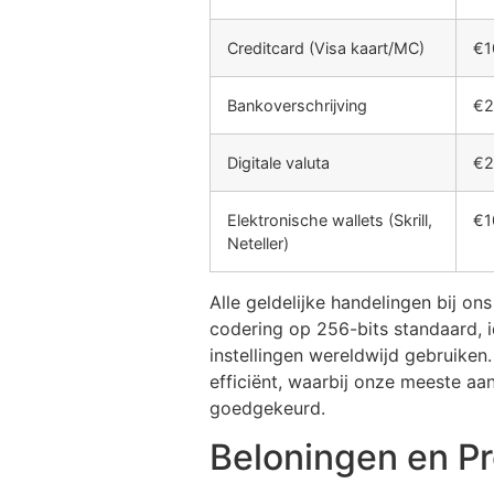
Creditcard (Visa kaart/MC)
€1
Bankoverschrijving
€2
Digitale valuta
€2
Elektronische wallets (Skrill,
€1
Neteller)
Alle geldelijke handelingen bij o
codering op 256-bits standaard, i
instellingen wereldwijd gebruiken
efficiënt, waarbij onze meeste a
goedgekeurd.
Beloningen en P