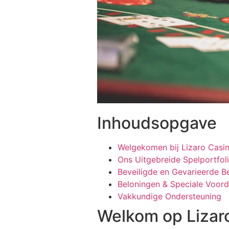
Inhoudsopgave
Welgekomen bij Lizaro Casi
Ons Uitgebreide Spelportfol
Beveiligde en Gevarieerde Be
Beloningen & Speciale Voord
Vakkundige Ondersteuning
Welkom op Lizar