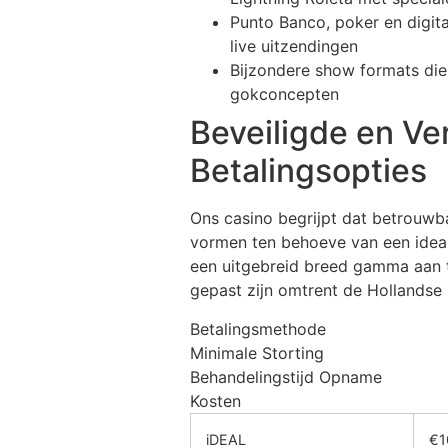
Punto Banco, poker en digita
live uitzendingen
Bijzondere show formats die
gokconcepten
Beveiligde en Ve
Betalingsopties
Ons casino begrijpt dat betrouwb
vormen ten behoeve van een idea
een uitgebreid breed gamma aan 
gepast zijn omtrent de Hollandse
Betalingsmethode
Minimale Storting
Behandelingstijd Opname
Kosten
iDEAL
€1