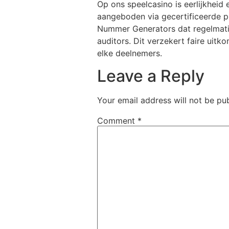
Op ons speelcasino is eerlijkheid e
aangeboden via gecertificeerde p
Nummer Generators dat regelmati
auditors. Dit verzekert faire uit
elke deelnemers.
Leave a Reply
Your email address will not be pub
Comment
*