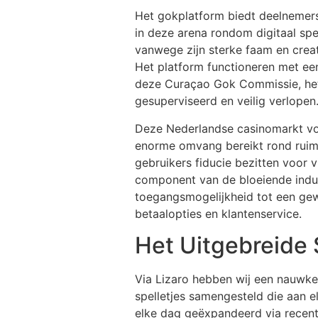
Het gokplatform biedt deelnemers
in deze arena rondom digitaal sp
vanwege zijn sterke faam en crea
Het platform functioneren met ee
deze Curaçao Gok Commissie, het
gesuperviseerd en veilig verlopen
Deze Nederlandse casinomarkt voo
enorme omvang bereikt rond ruim 
gebruikers fiducie bezitten voor 
component van de bloeiende indus
toegangsmogelijkheid tot een ge
betaalopties en klantenservice.
Het Uitgebreide 
Via Lizaro hebben wij een nauwkeu
spelletjes samengesteld die aan e
elke dag geëxpandeerd via recent