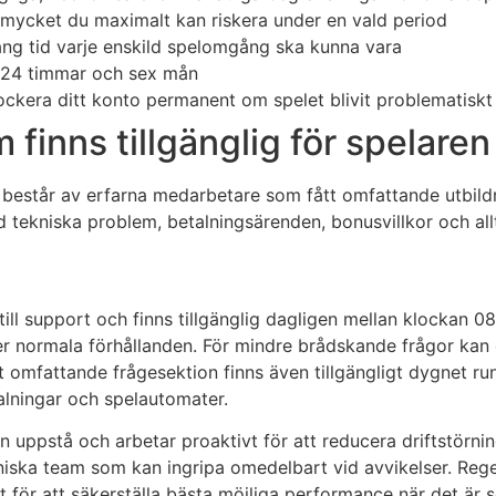
mycket du maximalt kan riskera under en vald period
ng tid varje enskild spelomgång ska kunna vara
 24 timmar och sex mån
ckera ditt konto permanent om spelet blivit problematiskt
finns tillgänglig för spelaren
består av erfarna medarbetare som fått omfattande utbildn
ed tekniska problem, betalningsärenden, bonusvillkor och al
till support och finns tillgänglig dagligen mellan klockan 
der normala förhållanden. För mindre brådskande frågor ka
 omfattande frågesektion finns även tillgängligt dygnet r
alningar och spelautomater.
an uppstå och arbetar proaktivt för att reducera driftstörni
ekniska team som kan ingripa omedelbart vid avvikelser. Re
et för att säkerställa bästa möjliga performance när det är 