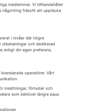
liga medlemmar. Vi tillhandahåller
ns någonting fräscht att upptäcka
urerat i nivåer där högre
e utbetalningar och dedikerad
s enligt din egen preferens.
 licensierade operatörer. Vårt
unikation.
ör insättningar, förluster och
 spelare som behöver längre paus
ositioner