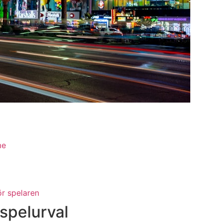
me
ör spelaren
spelurval