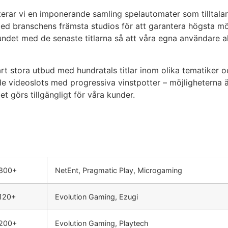
erar vi en imponerande samling spelautomater som tilltala
d branschens främsta studios för att garantera högsta möj
det med de senaste titlarna så att våra egna användare allt
rt stora utbud med hundratals titlar inom olika tematiker oc
ade videoslots med progressiva vinstpotter – möjligheterna ä
et görs tillgängligt för våra kunder.
800+
NetEnt, Pragmatic Play, Microgaming
120+
Evolution Gaming, Ezugi
200+
Evolution Gaming, Playtech