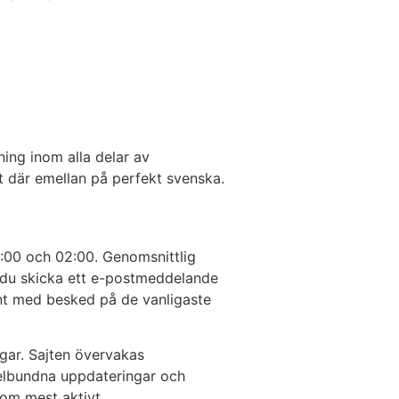
ing inom alla delar av
lt där emellan på perfekt svenska.
08:00 och 02:00. Genomsnittlig
n du skicka ett e-postmeddelande
unt med besked på de vanligaste
ngar. Sajten övervakas
gelbundna uppdateringar och
som mest aktivt.