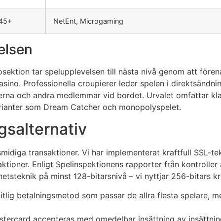
45+
NetEnt, Microgaming
elsen
osektion tar spelupplevelsen till nästa nivå genom att fören
asino. Professionella croupierer leder spelen i direktsändn
erna och andra medlemmar vid bordet. Urvalet omfattar klas
rianter som Dream Catcher och monopolyspelet.
ngsalternativ
smidiga transaktioner. Vi har implementerat kraftfull SSL-te
ktioner. Enligt Spelinspektionens rapporter från kontroller
steknik på minst 128-bitarsnivå – vi nyttjar 256-bitars kr
itlig betalningsmetod som passar de allra flesta spelare, 
tercard accepteras med omedelbar insättning av insättnin