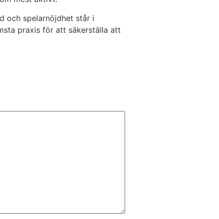
dd och spelarnöjdhet står i
ta praxis för att säkerställa att