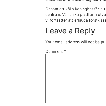
Genom att välja Koningbet får du t
centrum. Vår unika plattform utve
vi fortsätter att erbjuda förstklas
Leave a Reply
Your email address will not be pu
Comment
*