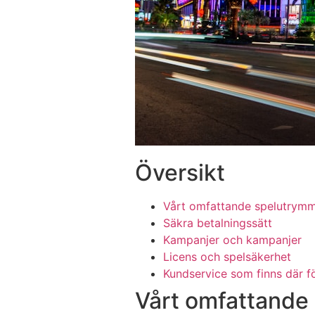
Översikt
Vårt omfattande spelutrym
Säkra betalningssätt
Kampanjer och kampanjer
Licens och spelsäkerhet
Kundservice som finns där f
Vårt omfattande 