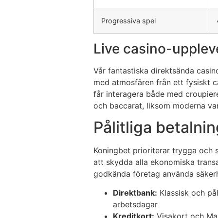
Progressiva spel
Live casino-upplev
Vår fantastiska direktsända casin
med atmosfären från ett fysiskt c
får interagera både med croupier
och baccarat, liksom moderna va
Pålitliga betalni
Koningbet prioriterar trygga och 
att skydda alla ekonomiska transa
godkända företag använda säkerhet
Direktbank:
Klassisk och pål
arbetsdagar
Kreditkort:
Visakort och Mas