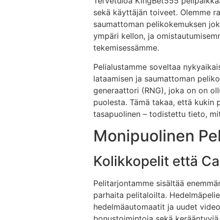
Tervetuloa KingBet555 pelipaikka
sekä käyttäjän toiveet. Olemme r
saumattoman pelikokemuksen jokais
ympäri kellon, ja omistautumisem
tekemisessämme.
Pelialustamme soveltaa nykyaikai
lataamisen ja saumattoman pelik
generaattori (RNG), joka on on ollu
puolesta. Tämä takaa, että kukin 
tasapuolinen – todistettu tieto, mi
Monipuolinen Pe
Kolikkopelit että Ca
Pelitarjontamme sisältää enemmän 
parhaita pelitaloilta. Hedelmäpel
hedelmäautomaatit ja uudet videope
bonustoimintoja sekä kerääntyviä 