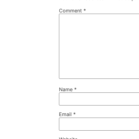
Comment
*
Name
*
Email
*