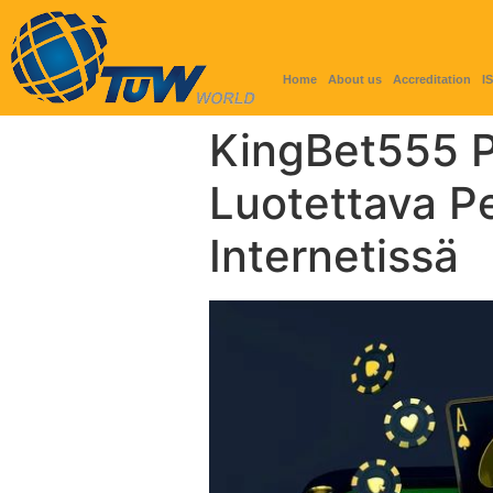
Home
About us
Accreditation
I
KingBet555 P
Luotettava P
Internetissä