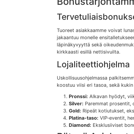
Bonustarjontam
Tervetuliaisbonuks
Tuoreet asiakkaamme voivat lunast
jakaantuu monelle ensitalletuksee
läpinäkyvyyttä sekä oikeudenmuka
kirkkaasti esillä nettisivuilta.
Lojaliteettiohjelma
Uskollisuusohjelmassa palkitsemm
koostuu viisi eri tasoa, sekä kukin
Pronssi:
Alkavan hyödyt, vii
Silver:
Paremmat prosentit, o
Gold:
Ripeät kotiutukset, eks
Platina-taso:
VIP-eventit, he
Diamond:
Eksklusiiviset bon