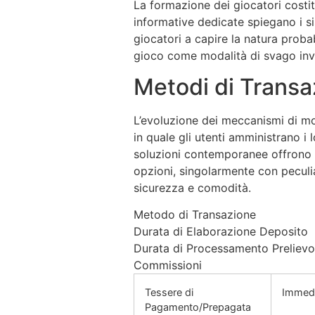
La formazione dei giocatori costi
informative dedicate spiegano i sis
giocatori a capire la natura probabi
gioco come modalità di svago inv
Metodi di Trans
L’evoluzione dei meccanismi di m
in quale gli utenti amministrano i 
soluzioni contemporanee offrono
opzioni, singolarmente con peculiar
sicurezza e comodità.
Metodo di Transazione
Durata di Elaborazione Deposito
Durata di Processamento Prelievo
Commissioni
Tessere di
Immed
Pagamento/Prepagata