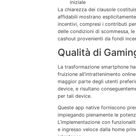
iniziale
La chiarezza dei clausole costitui
affidabili mostrano esplicitamente 
incentivi, compresi i contributi p
delle condizioni di scommessa, le 
cashout provenienti da fondi ince
Qualità di Gami
La trasformazione smartphone ha 
fruizione all’intrattenimento onli
maggior parte degli utenti preferis
device, e risultano conseguentem
per tali device.
Queste app native forniscono prest
impiegando pienamente le potenzia
L’implementazione con funzionalità
e ingresso veloce dalla home prin