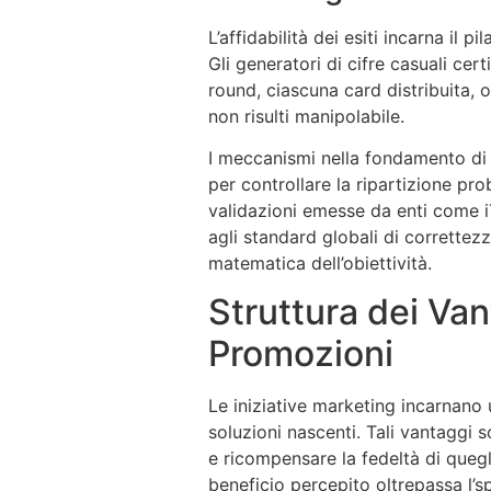
L’affidabilità dei esiti incarna il p
Gli generatori di cifre casuali cert
round, ciascuna card distribuita, 
non risulti manipolabile.
I meccanismi nella fondamento di s
per controllare la ripartizione proba
validazioni emesse da enti come 
agli standard globali di correttezz
matematica dell’obiettività.
Struttura dei Van
Promozioni
Le iniziative marketing incarnano 
soluzioni nascenti. Tali vantaggi s
e ricompensare la fedeltà di quegl
beneficio percepito oltrepassa l’s