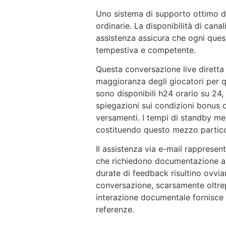
Uno sistema di supporto ottimo diff
ordinarie. La disponibilità di cana
assistenza assicura che ogni quest
tempestiva e competente.
Questa conversazione live diretta 
maggioranza degli giocatori per qu
sono disponibili h24 orario su 24, 
spiegazioni sui condizioni bonus 
versamenti. I tempi di standby me
costituendo questo mezzo partico
Il assistenza via e-mail rappresent
che richiedono documentazione all
durate di feedback risultino ovvi
conversazione, scarsamente oltrep
interazione documentale fornisce 
referenze.