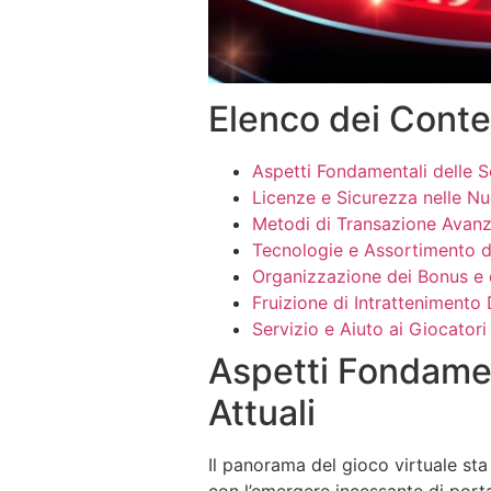
Elenco dei Conte
Aspetti Fondamentali delle 
Licenze e Sicurezza nelle Nu
Metodi di Transazione Avanz
Tecnologie e Assortimento di
Organizzazione dei Bonus e d
Fruizione di Intrattenimento 
Servizio e Aiuto ai Giocatori
Aspetti Fondamen
Attuali
Il panorama del gioco virtuale st