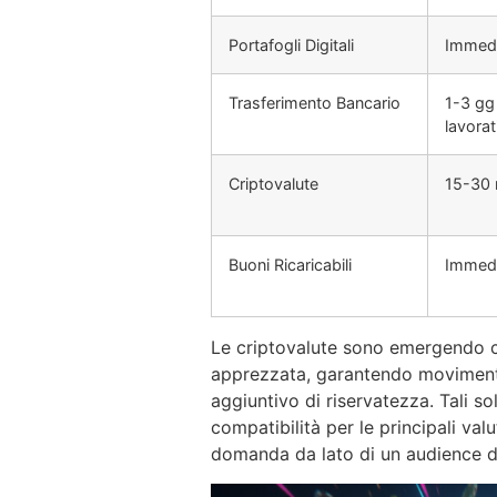
Portafogli Digitali
Immed
Trasferimento Bancario
1-3 gg
lavorat
Criptovalute
15-30 
Buoni Ricaricabili
Immed
Le criptovalute sono emergendo 
apprezzata, garantendo movimenti 
aggiuntivo di riservatezza. Tali s
compatibilità per le principali val
domanda da lato di un audience d