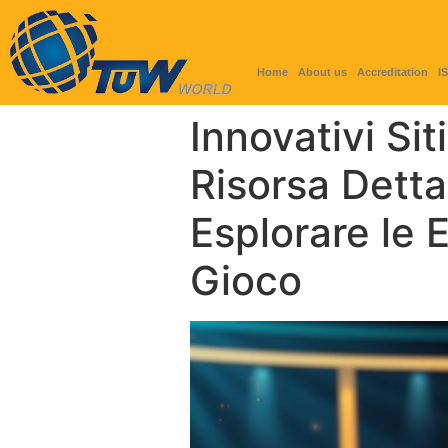
Home
About us
Accreditation
I
Innovativi Sit
Risorsa Detta
Esplorare le E
Gioco