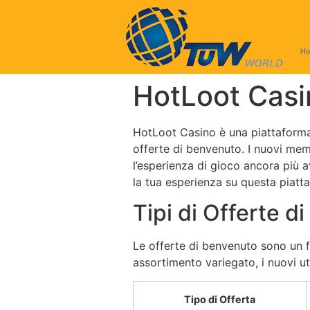
H
HotLoot Casi
HotLoot Casino è una piattaforma d
offerte di benvenuto. I nuovi mem
l’esperienza di gioco ancora più
la tua esperienza su questa piatt
Tipi di Offerte d
Le offerte di benvenuto sono un f
assortimento variegato, i nuovi ut
Tipo di Offerta