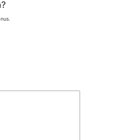
a?
onus.