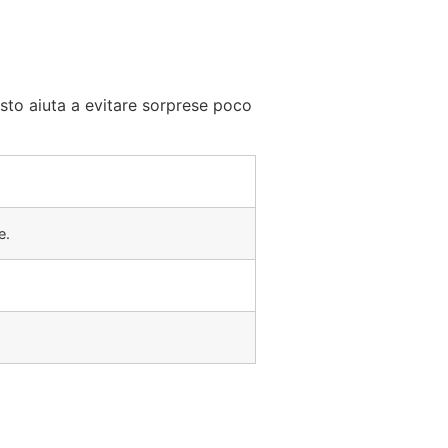
sto aiuta a evitare sorprese poco
e.