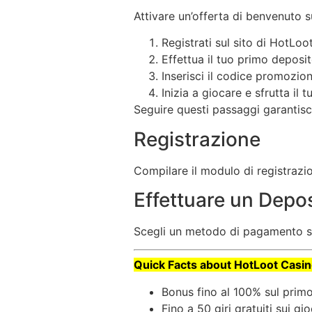
Attivare un’offerta di benvenuto 
Registrati sul sito di HotLoo
Effettua il tuo primo deposi
Inserisci il codice promozion
Inizia a giocare e sfrutta il 
Seguire questi passaggi garantisc
Registrazione
Compilare il modulo di registrazio
Effettuare un Depo
Scegli un metodo di pagamento sic
Quick Facts about HotLoot Casi
Bonus fino al 100% sul prim
Fino a 50 giri gratuiti sui gi