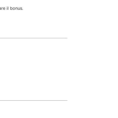
re il bonus.