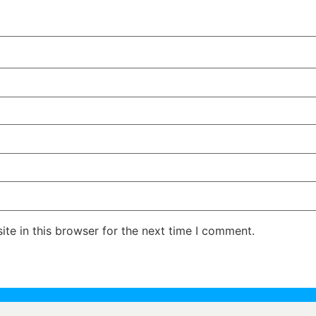
te in this browser for the next time I comment.