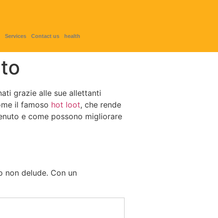
Services
Contact us
health
uto
ti grazie alle sue allettanti
come il famoso
hot loot
, che rende
nvenuto e come possono migliorare
no non delude. Con un