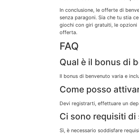
In conclusione, le offerte di ben
senza paragoni. Sia che tu stia ce
giochi con giri gratuiti, le opzion
offerta.
FAQ
Qual è il bonus di
Il bonus di benvenuto varia e incl
Come posso attivar
Devi registrarti, effettuare un de
Ci sono requisiti 
Sì, è necessario soddisfare requis