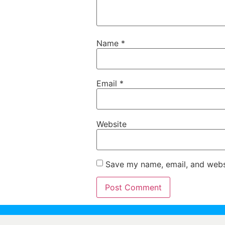
Name
*
Email
*
Website
Save my name, email, and websi