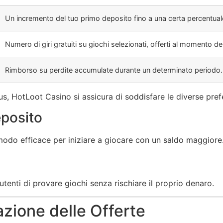
Un incremento del tuo primo deposito fino a una certa percentual
Numero di giri gratuiti su giochi selezionati, offerti al momento de
Rimborso su perdite accumulate durante un determinato periodo.
s, HotLoot Casino si assicura di soddisfare le diverse prefe
posito
modo efficace per iniziare a giocare con un saldo maggiore
 utenti di provare giochi senza rischiare il proprio denaro.
azione delle Offerte