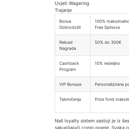
Uvjeti Wagering
Trajanje
Bonus
100% maksimaln
Dobrodošli
Free Spinova
Reload
50% do 300€
Nagrada
Cashback
10% nedeljno
Program
VIP Bonuse
Personalizirane 
Takmičenja
Prize fond maksi
Naš loyalty sistem sastoji je iz š
sakupljajući comp poene. Svaka op