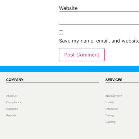
Website
Save my name, email, and website 
COMPANY
SERVICES
Aboutus
management
Compliance
Health
Guidlines
Education
Reports
Energy
Building