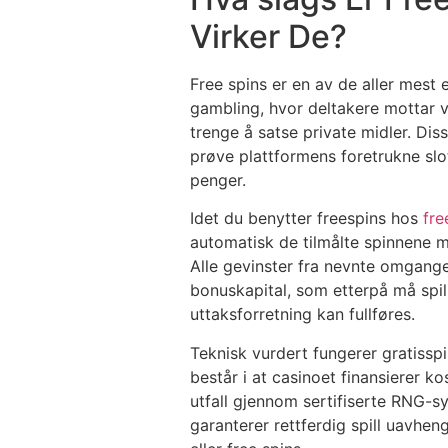
Virker De?
Free spins er en av de aller mest
gambling, hvor deltakere mottar v
trenge å satse private midler. Diss
prøve plattformens foretrukne slo
penger.
Idet du benytter freespins hos
fre
automatisk de tilmålte spinnene 
Alle gevinster fra nevnte omgang
bonuskapital, som etterpå må spille
uttaksforretning kan fullføres.
Teknisk vurdert fungerer gratisspi
består i at casinoet finansierer ko
utfall gjennom sertifiserte RNG-
garanterer rettferdig spill uavhe