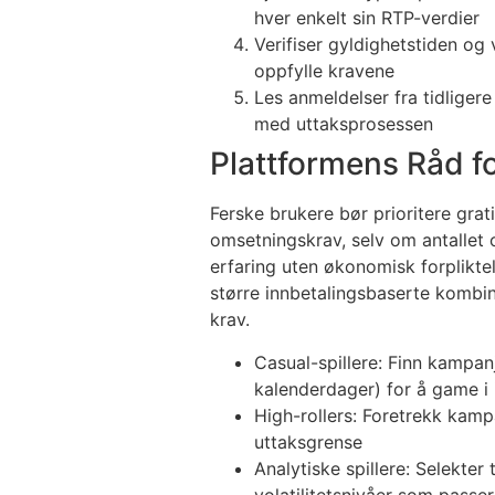
hver enkelt sin RTP-verdier
Verifiser gyldighetstiden og v
oppfylle kravene
Les anmeldelser fra tidligere
med uttaksprosessen
Plattformens Råd for
Ferske brukere bør prioritere gra
omsetningskrav, selv om antallet 
erfaring uten økonomisk forplikte
større innbetalingsbaserte kombi
krav.
Casual-spillere: Finn kampa
kalenderdager) for å game i 
High-rollers: Foretrekk kam
uttaksgrense
Analytiske spillere: Selekte
volatilitetsnivåer som passer 