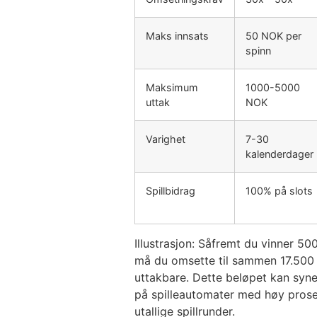
Maks innsats
50 NOK per
spinn
Maksimum
1000-5000
uttak
NOK
Varighet
7-30
kalenderdager
Spillbidrag
100% på slots
Illustrasjon: Såfremt du vinner 5
må du omsette til sammen 17.500 
uttakbare. Dette beløpet kan syn
på spilleautomater med høy pros
utallige spillrunder.