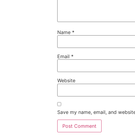
Name
*
Email
*
Website
Save my name, email, and website 