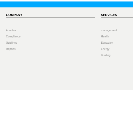
COMPANY
SERVICES
Aboutus
management
Compliance
Health
Guidlines
Education
Reports
Energy
Building