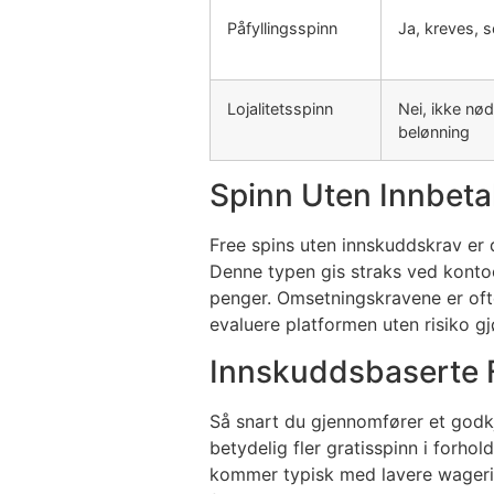
Påfyllingsspinn
Ja, kreves, 
Lojalitetsspinn
Nei, ikke nø
belønning
Spinn Uten Innbeta
Free spins uten innskuddskrav er d
Denne typen gis straks ved konto
penger. Omsetningskravene er oft
evaluere platformen uten risiko gj
Innskuddsbaserte 
Så snart du gjennomfører et godk
betydelig fler gratisspinn i forho
kommer typisk med lavere wager