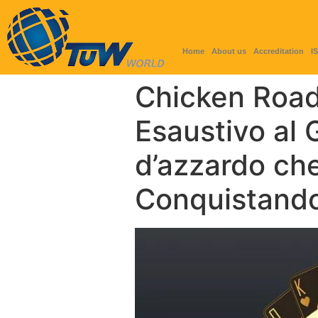
Home
About us
Accreditation
I
Chicken Road:
Esaustivo al 
d’azzardo ch
Conquistando 