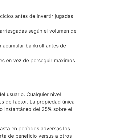
ciclos antes de invertir jugadas
 arriesgadas según el volumen del
a acumular bankroll antes de
ces en vez de perseguir máximos
l usuario. Cualquier nivel
s de factor. La propiedad única
no instantáneo del 25% sobre el
hasta en períodos adversas los
ta de beneficio versus a otros