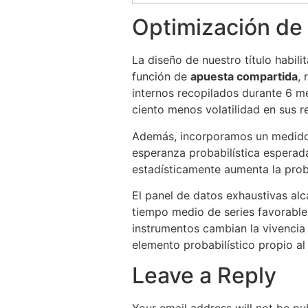
Optimización de
La diseño de nuestro título habil
función de
apuesta compartida
, 
internos recopilados durante 6 m
ciento menos volatilidad en sus r
Además, incorporamos un medidor 
esperanza probabilística esperad
estadísticamente aumenta la proba
El panel de datos exhaustivas al
tiempo medio de series favorable
instrumentos cambian la vivencia
elemento probabilístico propio al
Leave a Reply