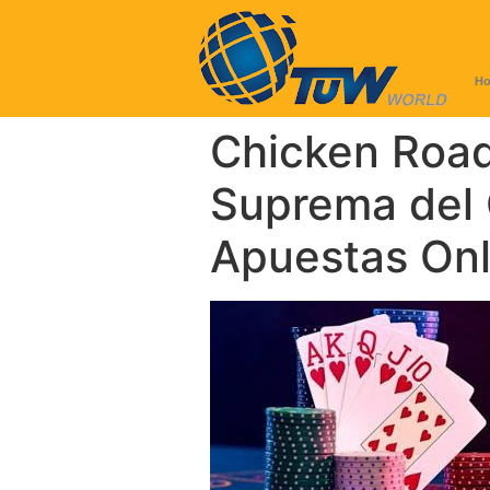
H
Chicken Road
Suprema del 
Apuestas Onl