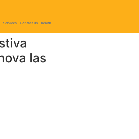
Services
Contact us
health
stiva
nova las