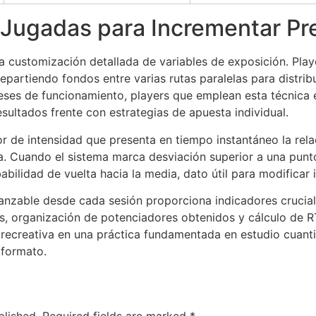
 Jugadas para Incrementar Pr
ita customización detallada de variables de exposición. Pl
repartiendo fondos entre varias rutas paralelas para distrib
eses de funcionamiento, players que emplean esta técnica 
esultados frente con estrategias de apuesta individual.
de intensidad que presenta en tiempo instantáneo la relac
a. Cuando el sistema marca desviación superior a una punto
bilidad de vuelta hacia la media, dato útil para modificar 
canzable desde cada sesión proporciona indicadores crucia
s, organización de potenciadores obtenidos y cálculo de R
 recreativa en una práctica fundamentada en estudio cuanti
 formato.