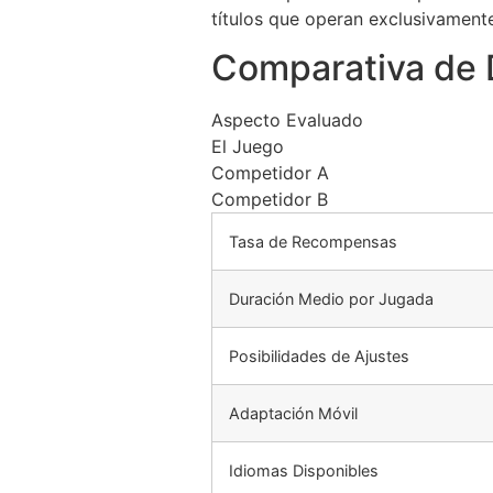
títulos que operan exclusivament
Comparativa de 
Aspecto Evaluado
El Juego
Competidor A
Competidor B
Tasa de Recompensas
Duración Medio por Jugada
Posibilidades de Ajustes
Adaptación Móvil
Idiomas Disponibles