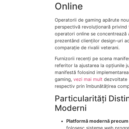
Online
Operatorii de gaming apărute no
perspectivă revoluționară privind t
operatori online se concentrează a
prezentând clienților design-uri ac
comparație de rivalii veterani.
Furnizorii recenți pe scena manife
referitor la ajustarea la opțiunile 
manifestă folosind implementarea r
gaming,
vezi mai mult
dezvoltate 
respectiv prin îmbunătățirea comp
Particularități Dist
Moderni
Platformă modernă precum 
folosesc sisteme web progre