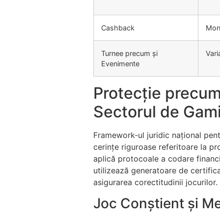
Cashback
Mon
Turnee precum și
Vari
Evenimente
Protecție precum 
Sectorul de Gam
Framework-ul juridic național pen
cerințe riguroase referitoare la pro
aplică protocoale a codare financi
utilizează generatoare de certifi
asigurarea corectitudinii jocurilor.
Joc Conștient și M