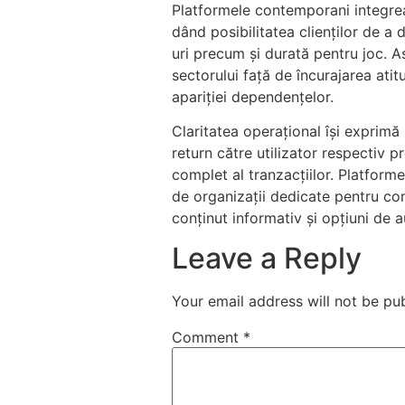
Platformele contemporani integre
dând posibilitatea clienților de a d
uri precum și durată pentru joc. A
sectorului față de încurajarea atit
apariției dependențelor.
Claritatea operațional își exprimă
return către utilizator respectiv p
complet al tranzacțiilor. Platforme
de organizații dedicate pentru con
conținut informativ și opțiuni de 
Leave a Reply
Your email address will not be pub
Comment
*