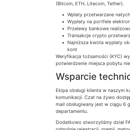
(Bitcoin, ETH, Litecoin, Tether).
Wpłaty przetwarzane natyc
Wypłaty na portfele elektro
Przelewy bankowe realizowan
Transakcje crypto przetwar
Najniższa kwota wypłaty ok
kont
Weryfikacja tożsamości (KYC) wy
potwierdzenie miejsca pobytu nie 
Wsparcie techni
Ekipa obsługi klienta w naszym k
komunikacji. Czat na żywo dostę
mail obsługiwany jest w ciągu 6 
departamentu.
Dodatkowo stworzyliśmy dział FA
odnośnie rejestracji, premii, me