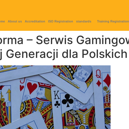
ome
About us
Accreditation
ISO Registration
standards
Training Registration
orma – Serwis Gamingo
 Generacji dla Polskic