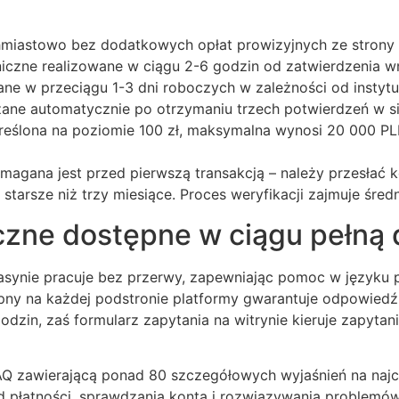
hmiastowo bez dodatkowych opłat prowizyjnych ze strony
niczne realizowane w ciągu 2-6 godzin od zatwierdzenia w
e w przeciągu 1-3 dni roboczych w zależności od instytuc
zane automatycznie po otrzymaniu trzech potwierdzeń w si
reślona na poziomie 100 zł, maksymalna wynosi 20 000 PL
magana jest przed pierwszą transakcją – należy przesłać 
starsze niż trzy miesiące. Proces weryfikacji zajmuje śre
czne dostępne w ciągu pełną
asynie pracuje bez przerwy, zapewniając pomoc w języku p
pny na każdej podstronie platformy gwarantuje odpowiedź
godzin, zaś formularz zapytania na witrynie kieruje zapyt
Q zawierającą ponad 80 szczegółowych wyjaśnień na najcz
tod płatności, sprawdzania konta i rozwiązywania problemów