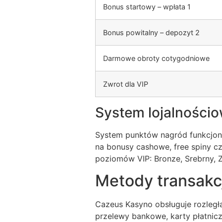
Bonus startowy – wpłata 1
Bonus powitalny – depozyt 2
Darmowe obroty cotygodniowe
Zwrot dla VIP
System lojalności
System punktów nagród funkcjonu
na bonusy cashowe, free spiny c
poziomów VIP: Bronze, Srebrny, Z
Metody transakcji
Cazeus Kasyno obsługuje rozleg
przelewy bankowe, karty płatnicze