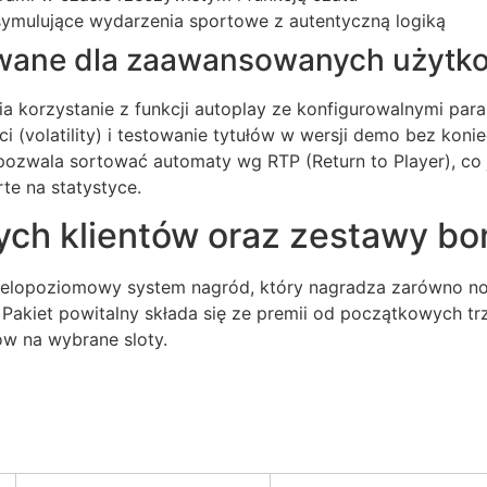
symulujące wydarzenia sportowe z autentyczną logiką
wane dla zaawansowanych użytk
a korzystanie z funkcji autoplay ze konfigurowalnymi par
 (volatility) i testowanie tytułów w wersji demo bez konie
wala sortować automaty wg RTP (Return to Player), co j
te na statystyce.
łych klientów oraz zestawy b
elopoziomowy system nagród, który nagradza zarówno no
 Pakiet powitalny składa się ze premii od początkowych 
w na wybrane sloty.