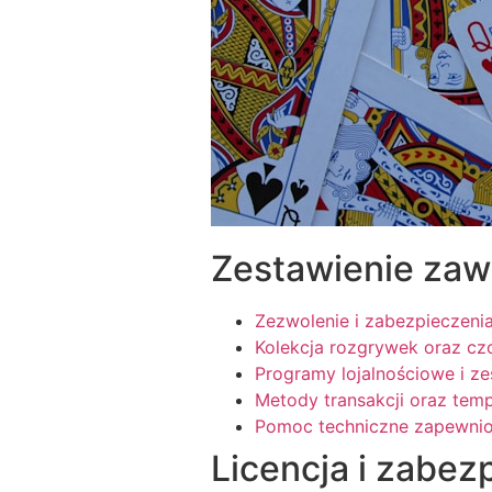
Zestawienie zaw
Zezwolenie i zabezpieczeni
Kolekcja rozgrywek oraz cz
Programy lojalnościowe i z
Metody transakcji oraz temp
Pomoc techniczne zapewnio
Licencja i zabez