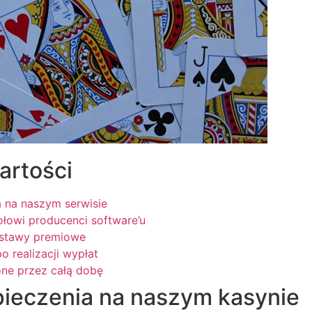
artości
a na naszym serwisie
ołowi producenci software’u
estawy premiowe
o realizacji wypłat
ne przez całą dobę
pieczenia na naszym kasynie