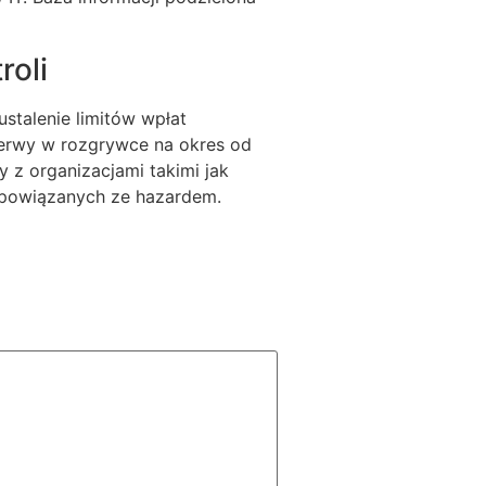
roli
talenie limitów wpłat
erwy w rozgrywce na okres od
 z organizacjami takimi jak
powiązanych ze hazardem.