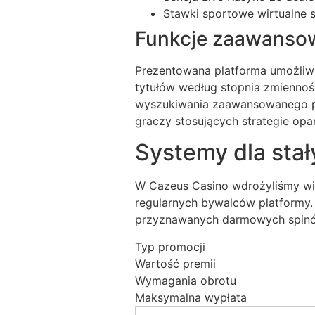
Stawki sportowe wirtualne 
Funkcje zaawanso
Prezentowana platforma umożliwi
tytułów według stopnia zmienności
wyszukiwania zaawansowanego poz
graczy stosujących strategie opar
Systemy dla sta
W Cazeus Casino wdrożyliśmy wi
regularnych bywalców platformy.
przyznawanych darmowych spinó
Typ promocji
Wartość premii
Wymagania obrotu
Maksymalna wypłata