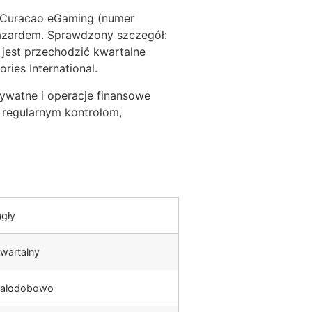
ez Curacao eGaming (numer
hazardem. Sprawdzony szczegół:
jest przechodzić kwartalne
ies International.
ywatne i operacje finansowe
 regularnym kontrolom,
ągły
kwartalny
całodobowo