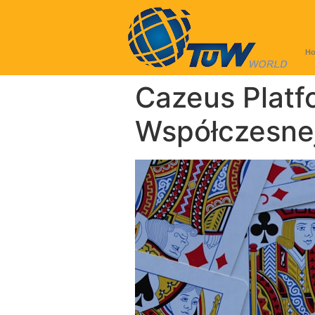
H
Cazeus Platf
Współczesnej