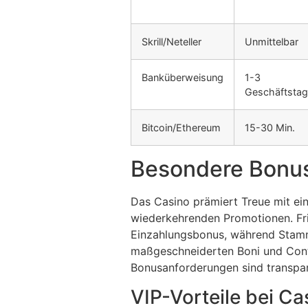
Skrill/Neteller
Unmittelbar
Banküberweisung
1-3
Geschäftsta
Bitcoin/Ethereum
15-30 Min.
Besondere Bonu
Das Casino prämiert Treue mit 
wiederkehrenden Promotionen. Fri
Einzahlungsbonus, während Sta
maßgeschneiderten Boni und Conte
Bonusanforderungen sind transpar
VIP-Vorteile bei C