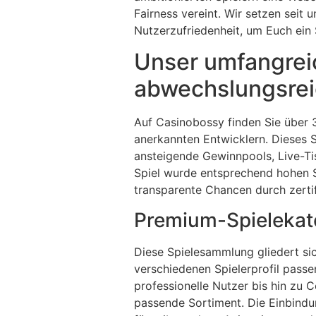
Fairness vereint. Wir setzen seit u
Nutzerzufriedenheit, um Euch ein 
Unser umfangrei
abwechslungsreic
Auf Casinobossy finden Sie über
anerkannten Entwicklern. Dieses S
ansteigende Gewinnpools, Live-Ti
Spiel wurde entsprechend hohen 
transparente Chancen durch zertif
Premium-Spielekat
Diese Spielesammlung gliedert sic
verschiedenen Spielerprofil pass
professionelle Nutzer bis hin zu C
passende Sortiment. Die Einbindu