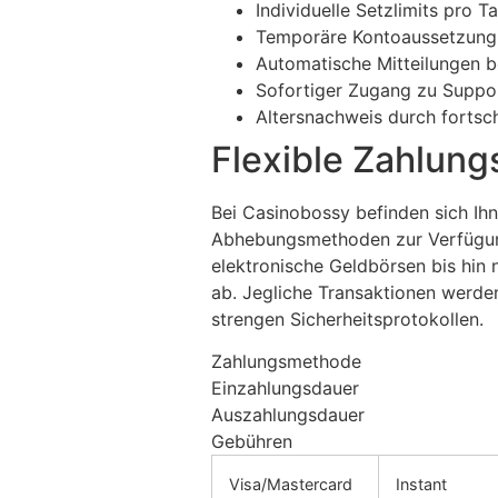
Individuelle Setzlimits pro 
Temporäre Kontoaussetzung 
Automatische Mitteilungen b
Sofortiger Zugang zu Suppo
Altersnachweis durch fortsc
Flexible Zahlung
Bei Casinobossy befinden sich Ih
Abhebungsmethoden zur Verfügun
elektronische Geldbörsen bis hin 
ab. Jegliche Transaktionen werden
strengen Sicherheitsprotokollen.
Zahlungsmethode
Einzahlungsdauer
Auszahlungsdauer
Gebühren
Visa/Mastercard
Instant