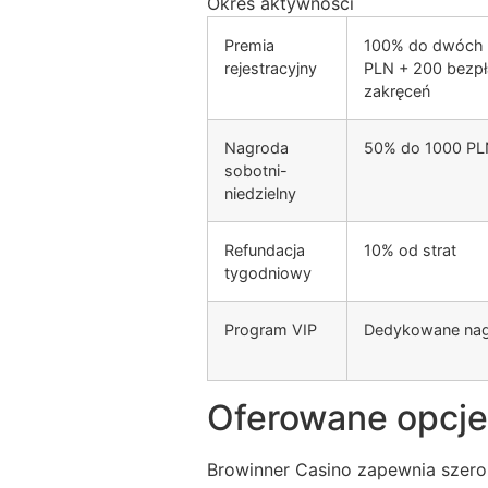
Okres aktywności
Premia
100% do dwóch 
rejestracyjny
PLN + 200 bezpł
zakręceń
Nagroda
50% do 1000 PL
sobotni-
niedzielny
Refundacja
10% od strat
tygodniowy
Program VIP
Dedykowane na
Oferowane opcje
Browinner Casino zapewnia szerok