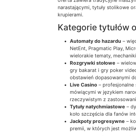
oferta zawiera tradycyjne maszy
narastającymi, tytuły stolikowe o
krupierami.
Kategorie tytułów 
Automaty do hazardu
– więc
NetEnt, Pragmatic Play, Mic
wielorakie tematy, mechaniki
Rozgrywki stołowe
– wielow
gry bakarat i gry poker vid
obstawień dopasowanymi do
Live Casino
– profesjonalne 
mówiącymi w językiem narod
rzeczywistym z zastosowani
Tytuły natychmiastowe
– dy
koło szczęścia dla fanów in
Jackpoty progresywne
– ko
premii, w których jest możl