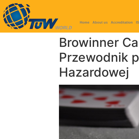
Home
About us
Accreditation
I
Browinner Ca
Przewodnik p
Hazardowej