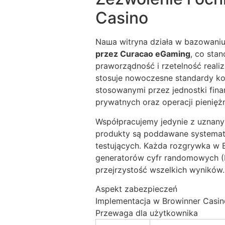
Casino
Naша witryna działa w bazowani
przez Curacao eGaming
, co sta
praworządność i rzetelność reali
stosuje nowoczesne standardy ko
stosowanymi przez jednostki fin
prywatnych oraz operacji pienięż
Współpracujemy jedynie z uznan
produkty są poddawane systematy
testujących. Każda rozgrywka w B
generatorów cyfr randomowych (R
przejrzystość wszelkich wyników.
Aspekt zabezpieczeń
Implementacja w Browinner Casin
Przewaga dla użytkownika