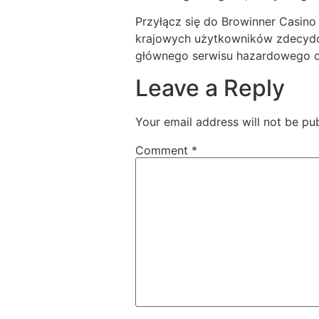
Przyłącz się do Browinner Casino j
krajowych użytkowników zdecydow
głównego serwisu hazardowego o
Leave a Reply
Your email address will not be pub
Comment
*