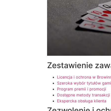
Zestawienie zaw
Licencja i ochrona w Browin
Szeroka wybór tytułów ga
Program premii i promocji
Dostępne metody transakcji
Ekspercka obsługa klienta
Zezwolenie i och