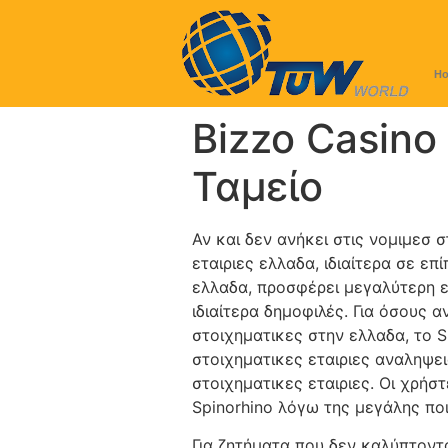
H
Bizzo Casino
Ταμείο
Αν και δεν ανήκει στις νομιμεσ 
εταιριες ελλαδα, ιδιαίτερα σε επ
ελλαδα, προσφέρει μεγαλύτερη ευ
ιδιαίτερα δημοφιλές. Για όσους 
στοιχηματικες στην ελλαδα, το S
στοιχηματικες εταιριες αναληψει
στοιχηματικες εταιριες. Οι χρήσ
Spinorhino λόγω της μεγάλης ποι
Για ζητήματα που δεν καλύπτοντ