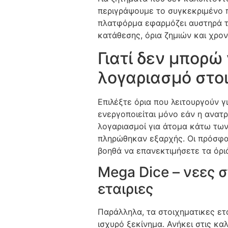
περιγράψουμε το συγκεκριμένο π
πλατφόρμα εφαρμόζει αυστηρά τη
κατάθεσης, όρια ζημιών και χρο
Γιατί δεν μπορώ
λογαριασμό στο
Επιλέξτε όρια που λειτουργούν 
ενεργοποιείται μόνο εάν η ανατρ
λογαριασμοί για άτομα κάτω των
πληρώθηκαν εξαρχής. Οι πρόσφατ
βοηθά να επανεκτιμήσετε τα όριά
Mega Dice – νεες 
εταιριες
Παράλληλα, τα στοιχηματικες ετ
ισχυρό ξεκίνημα. Ανήκει στις κα