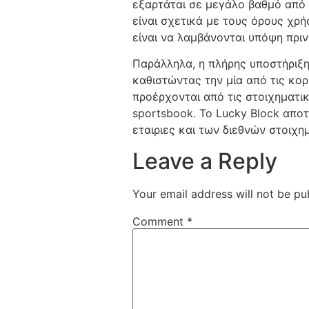
εξαρτάται σε μεγάλο βαθμό από 
είναι σχετικά με τους όρους χρή
είναι να λαμβάνονται υπόψη πρι
Παράλληλα, η πλήρης υποστήριξη
καθιστώντας την μία από τις κορ
προέρχονται από τις στοιχηματι
sportsbook. Το Lucky Block απο
εταιριες και των διεθνών στοιχημ
Leave a Reply
Your email address will not be pu
Comment
*