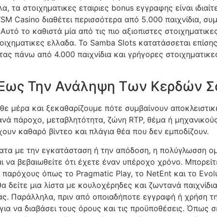
, τα στοιχηματικες εταιριες bonus εγγραφης είναι ιδιαίτ
SM Casino διαθέτει περισσότερα από 5.000 παιχνίδια, συμ
Αυτό το καθιστά μία από τις πιο αξιοπιστες στοιχηματικες
οιχηματικες ελλαδα. Το Samba Slots κατατάσσεται επίσης
τας πάνω από 4.000 παιχνίδια και γρήγορες στοιχηματικε
Έως Την Ανάληψη Των Κερδών Σ
θε μέρα και ξεκαθαρίζουμε πότε συμβαίνουν αποκλειστικ
νά πάροχο, μεταβλητότητα, ζώνη RTP, θέμα ή μηχανικού
ουν καθαρό βίντεο και πλάγια θέα που δεν εμποδίζουν.
τα με την εγκατάσταση ή την απόδοση, η πολύγλωσση ομ
αι να βεβαιωθείτε ότι έχετε έναν υπέροχο χρόνο. Μπορεί
 παρόχους όπως το Pragmatic Play, το NetEnt και το Evo
α δείτε μια λίστα με κουλοχέρηδες και ζωντανά παιχνίδι
σας. Παράλληλα, πριν από οποιαδήποτε εγγραφή ή χρήση τ
για να διαβάσει τους όρους και τις προϋποθέσεις. Όπως 