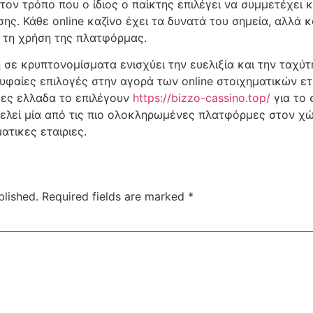
τον τρόπο που ο ίδιος ο παίκτης επιλέγει να συμμετέχει
σης. Κάθε online καζίνο έχει τα δυνατά του σημεία, αλλά 
ν τη χρήση της πλατφόρμας.
 σε κρυπτονομίσματα ενισχύει την ευελιξία και την ταχύ
υφαίες επιλογές στην αγορά των online στοιχηματικών ετ
κες ελλαδα το επιλέγουν
https://bizzo-cassino.top/
για το 
τελεί μία από τις πιο ολοκληρωμένες πλατφόρμες στον χ
ατικες εταιριες.
blished.
Required fields are marked
*