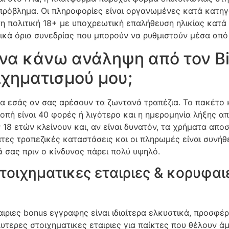
ρόβλημα. Οι πληροφορίες είναι οργανωμένες κατά κατηγ
 πολιτική 18+ με υποχρεωτική επαλήθευση ηλικίας κατά 
νικά όρια συνεδρίας που μπορούν να ρυθμιστούν μέσα από
 να κάνω ανάληψη από τον B
ιχηματισμού μου;
για εσάς αν σας αρέσουν τα ζωντανά τραπέζια. Το πακέτο
οπή είναι 40 φορές ή λιγότερο και η ημερομηνία λήξης απ
 18 ετών κλείνουν και, αν είναι δυνατόν, τα χρήματα απο
ες τραπεζικές καταστάσεις και οι πληρωμές είναι συνήθ
 σας πριν ο κίνδυνος πάρει πολύ υψηλό.
στοιχηματικες εταιριες & κορυφαι
αιριες bonus εγγραφης είναι ιδιαίτερα ελκυστικά, προσφ
λυτερες στοιχηματικες εταιριες για παίκτες που θέλουν ά