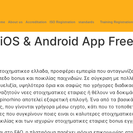
ome
About us
Accreditation
ISO Registration
standards
Training Registration
 iOS & Android App Free
στοιχηματικεσ ελλαδα, προσφέρει εμπειρία που ανταγωνίζ
ίπεδο bonus και ποικιλίας παιχνιδιών. Σε σύγκριση με πολλ
ελιξία, υψηλότερα όρια και σαφώς πιο γρήγορες διαδικασ
αναζητούν νεες στοιχηματικες εταιριες ή θέλουν να δοκιμ
pinorhino αποτελεί εξαιρετική επιλογή. Ένα από τα βασικά
ς, που γίνονται γρήγορα μέσω crypto, κάτι που το τοποθε
τες που συγκρίνουν ποιες ειναι οι καλυτερες στοιχηματικε
κιλίας και των ισχυρών στοιχηματικες εταιριες bonus εγ
αι στο FAQ, η πλατφόρμα παρέχει φόρμα επικοινωνίας στ