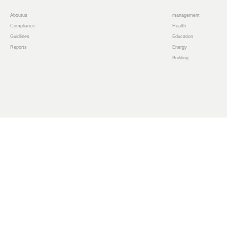
Aboutus
management
Compliance
Health
Guidlines
Education
Reports
Energy
Building