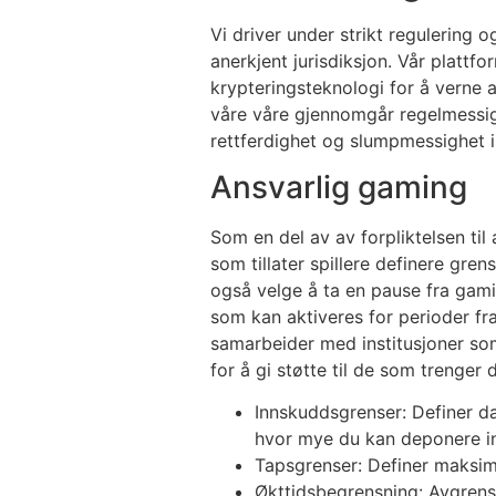
Vi driver under strikt regulering og
anerkjent jurisdiksjon. Vår plattf
krypteringsteknologi for å verne 
våre våre gjennomgår regelmessig
rettferdighet og slumpmessighet i 
Ansvarlig gaming
Som en del av av forpliktelsen til 
som tillater spillere definere gren
også velge å ta en pause fra gam
som kan aktiveres for perioder fra
samarbeider med institusjoner som
for å gi støtte til de som trenger d
Innskuddsgrenser: Definer da
hvor mye du kan deponere i
Tapsgrenser: Definer maksimal
Økttidsbegrensning: Avgrens 