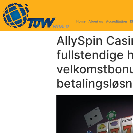
Home
About us
Accreditation
I
AllySpin Casi
fullstendige h
velkomstbon
betalingsløsn