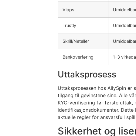
Vipps
Umiddelbar
Trustly
Umiddelbar
Skrill/Neteller
Umiddelbar
Bankoverføring
1-3 virked
Uttaksprosess
Uttaksprosessen hos AllySpin er st
tilgang til gevinstene sine. Alle 
KYC-verifisering før første uttak
identifikasjonsdokumenter. Dette k
aktuelle regler for ansvarsfull sp
Sikkerhet og lis