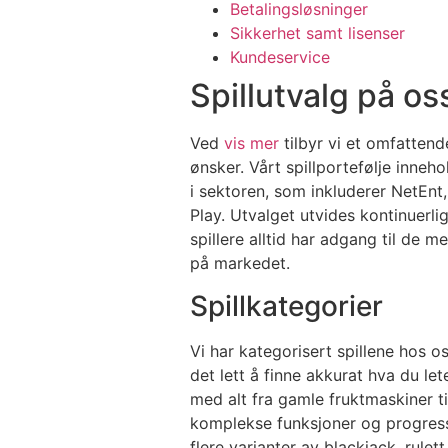
Betalingsløsninger
Sikkerhet samt lisenser
Kundeservice
Spillutvalg på os
Ved
vis mer
tilbyr vi et omfattend
ønsker. Vårt spillportefølje inneho
i sektoren, som inkluderer NetEn
Play. Utvalget utvides kontinuerli
spillere alltid har adgang til de
på markedet.
Spillkategorier
Vi har kategorisert spillene hos o
det lett å finne akkurat hva du let
med alt fra gamle fruktmaskiner 
komplekse funksjoner og progressi
flere varianter av blackjack, rulet