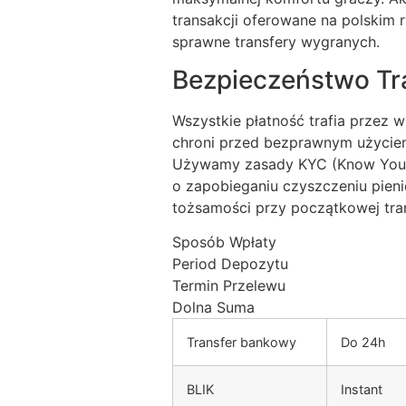
transakcji oferowane na polskim 
sprawne transfery wygranych.
Bezpieczeństwo Tr
Wszystkie płatność trafia przez
chroni przed bezprawnym użyciem
Używamy zasady KYC (Know Your
o zapobieganiu czyszczeniu pieni
tożsamości przy początkowej tra
Sposób Wpłaty
Period Depozytu
Termin Przelewu
Dolna Suma
Transfer bankowy
Do 24h
BLIK
Instant